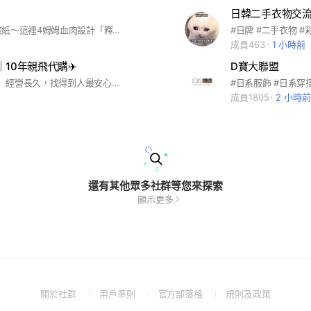
日韓二手衣物交流
嗨哩～各位孩紙～這裡4姆姆血肉設計「釋出」「許願」ㄉ秘密基地😛在這裡都4非常有愛ㄉ孩紙🫶大家都要好好相處有禮貌唷🐧🐧這裡只能釋出姆姆血肉設計款👗👗👗禁止打廣告唷！ㄧ發現有不禮貌或者違反規定，會被姆姆處罰！94不能再這ㄍ秘密基地惹🥹🥹相信各位孩紙鼻費醬子壞壞！🫶🫶🫶愛尼棉ㄉ姆姆🐸🐸
成員463
1 小時前
a｜10年親飛代購✈️
D寶大聯盟
✅ 10年誠信： 經營長久，找得到人最安心。 ✅ 親飛連線： 掌握第一手流行，品質親自把關。 🎁 入群福利： 新朋友首單現折 $50。 🚫 嚴禁盜圖、發布廣告，違者必踢。
成員1805
2 小時前
還有其他眾多社群等您來探索
顯示更多
(Open
(Open
(Open
(Open
關於社群
用戶準則
官方部落格
規則及政策
in
in
in
in