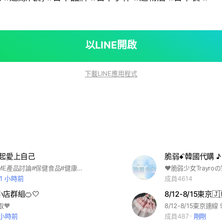
以LINE開啟
下載LINE應用程式
一起愛上自己
脆弱ꗃ韓國代購 ♪ ₊
#ASME#ASME產品討論#保健食品#健康資訊#心靈交流#心靈占卜#美麗資訊#身心合一#心情交流#愛上自己#輕鬆#健康#美麗
21 小時前
成員4614
店群組🍊🤍
8/12-8/15東京
🧡
8/12-8/15東京連線 
 小時前
成員487
剛剛