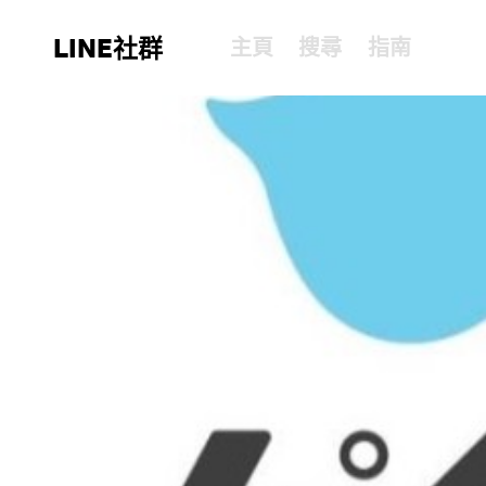
LINE社群
主頁
搜尋
指南