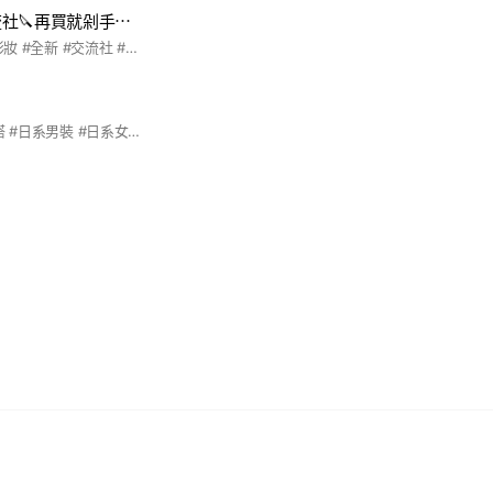
社🔪再買就剁手⋯
#日牌 #二手衣物 #彩妝 #全新 #交流社 #正韓
#日系服飾 #日系穿搭 #日系男裝 #日系女裝 #日系情侶裝 #情侶裝 #情侶穿搭