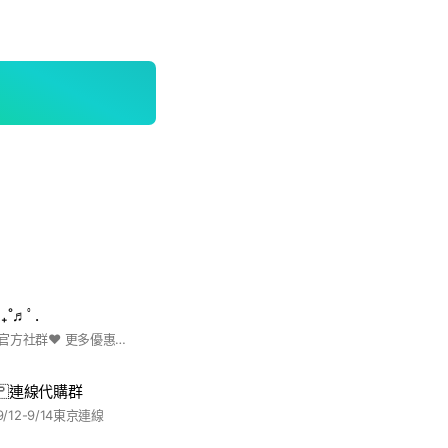
˚♬ﾟ.
❤︎脆弱少女Trayroの官方社群❤︎ 更多優惠及日韓連線消息皆在群內࿐♪
🇯🇵連線代購群
9/12-9/14東京連線