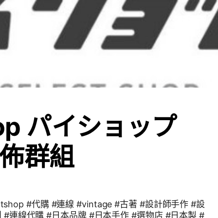
hop パイショップ
佈群組
ctshop #代購 #連線 #vintage #古著 #設計師手作 #設
 #連線代購 #日本品牌 #日本手作 #選物店 #日本製 #