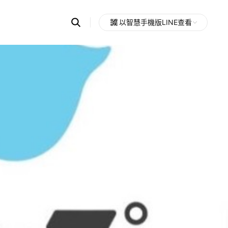
Search
以智慧手機版LINE查看
OpenChats
Open
or
search
messages
area