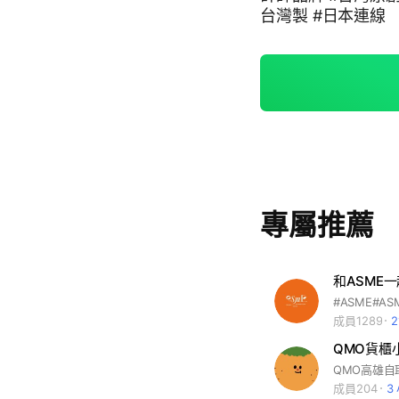
台灣製 #日本連線
專屬推薦
和ASME
成員1289
QMO貨櫃小
QMO高雄自取
成員204
3