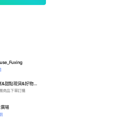
e_Fuxing
前
Ann居家(甜點蛋糕&甜點現貨&好物團購群)
開團商品下單訂購
食廣場
時前