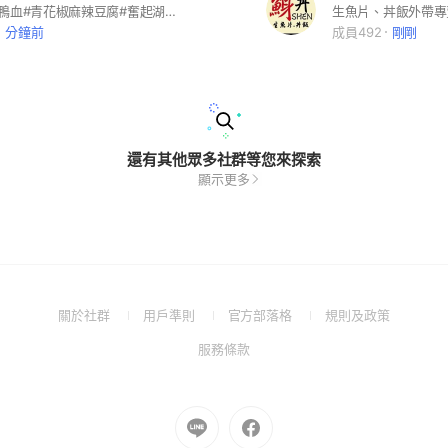
#青花驕麻辣鴨血#青花椒麻辣豆腐#奮起湖甜甜圈
生魚片、丼飯外帶專
2 分鐘前
成員492
剛剛
還有其他眾多社群等您來探索
顯示更多
(Open
(Open
(Open
(Open
關於社群
用戶準則
官方部落格
規則及政策
in
in
in
in
(Open
服務條款
a
a
a
a
in
new
new
new
new
a
window)
window)
window)
window)
new
Go
Go
window)
to
to