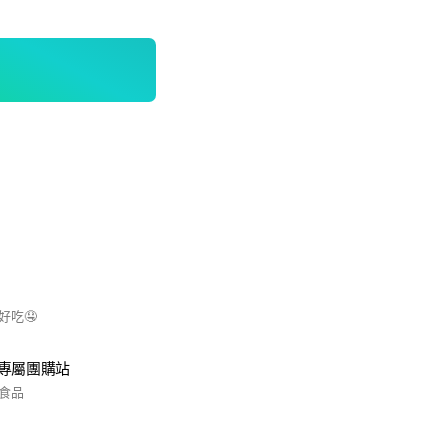
好吃🤤
專屬團購站
食品