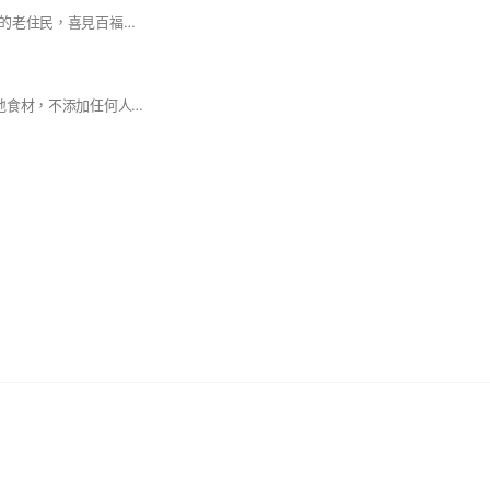
生於百福有吊橋年代的老住民，喜見百福社區62年重劃，各項建設都跟舊時改變很多。 現在新住民越來越多， 老朋友就應幫新朋友認識百福社區的沿革及未來發展的新氣象， 原居民新住民，同為百福社區創造新的交流，包含家居需求，文物交換，各種商業行為等等，願能互蒙其利，增進團結合諧的好感情。 嚴禁色情，違法行為。
#本店取自於天然在地食材，不添加任何人工香料及色素，商品所使用的砂糖來至於日本上白糖，吃起來口感增添許多保濕效果，製作過程使用自製的天然酵母低溫長時間發酵，增加商品柔軟性與風味，讓大家吃的放心，我們做的安心😊