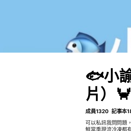
🐟小
片）🦀
成員1320
記事本1
可以私訊我問問題
鮮當季現流冷凍都