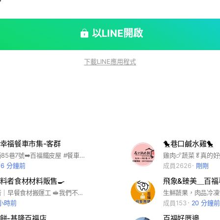
以LINE開啟
下載LINE應用程式
幸福餐車市集-客群
🐤巷口鹹水雞🐤
七堵區福五街85巷7號➡️百福鐵皮屋 #餐車 #攤車 #市場 #場地出租 #餐車佈告欄
雞肉🍗蔬菜🥬真的好
26 分鐘前
成員2626
剛剛
料者食材材料販售🍳
飛象&臻美＿百福
​北北基找料者｜早餐食材搬運工 🥪 ​我們不只賣食材，更幫你把早餐店的冰箱搬回家。，想在家實現早餐自由？找我們就對了。現在還額外再開團蔬果團 #北北基 #基隆 #台北 #新北 #早餐 #材料 #早餐 #午餐 #晚餐 #宵夜 #批發 #零售 #團購 #販售 #簡單料理 #料理 #油炸 #麵包 #麵類 #可面交 #冷凍宅配 #冷凍店到店 #烤肉 #港式蘿蔔糕 #鐵板麵 #蔥抓餅 #鐵板麵 #露營 #露營食材 #菲力雞排 #豬排 #蛋餅皮 #早餐店 #培根 #薯餅 #熱狗
生鮮蔬果，肉品冷凍
 小時前
成員153
20 分鐘前
餅-基隆百福店
百福好厝邊