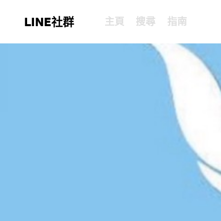
LINE社群
主頁
搜尋
指南