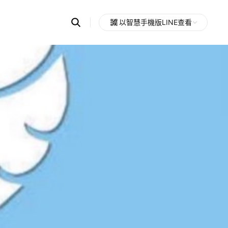
Search
以智慧手機版LINE查看
OpenChats
Open
or
search
messages
area