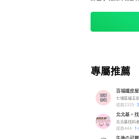
專屬推薦
百福鐵皮屋
成員2325
北北基。找
成員444
1
午後の可麗