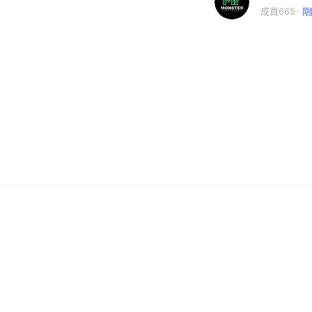
成員665
剛