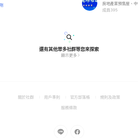
房地產業預售屋、中
剛
成員395
還有其他眾多社群等您來探索
顯示更多
(Open
(Open
(Open
(Open
關於社群
用戶準則
官方部落格
規則及政策
in
in
in
in
(Open
服務條款
a
a
a
a
in
new
new
new
new
a
window)
window)
window)
window)
new
Go
Go
window)
to
to