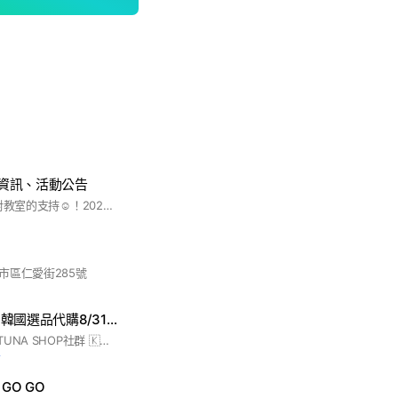
、資訊、活動公告
感謝各位家長2023對教室的支持☺️！2024將用大群組的方式管理課程影片及任何相關資訊！以下有幾點注意事項需要大家配合📝 1️⃣友善網路公共環境，請勿於群組有任何謾罵字眼 2️⃣請勿在群組內推銷任何宣傳，本群組僅此於教室公告用途，感謝配合🙇🏻‍♂️ 3️⃣影片期限保留一週，超過期限時間影片就會不見囉～ 由於這是群組不是社群～ 希望大家可以一起維護…>_<… 不要讓有心人士進入 謝謝大家🫶
市區仁愛街285號
🇰🇷TUNA SHOP韓國選品代購8/31-9/5首爾連線🇰🇷
歡迎各位加入我們✨TUNA SHOP社群 🇰🇷韓國選品｜正規通路 100%正品 合法營業登記 品牌定位 韓國代購（女裝、男裝、零食、彩妝、配件）一系列商品 想詢問韓國商品歡迎私訊 ➡️官方LINE帳號：@309xuvrp 下單方式： （截圖商品 / 告知數量 「備註顏色、尺寸⋯等」） 將會有小編為您服務❗️❗️❗️ 🈵️兩千免運費❗️ #韓國直送 #韓國零食 #韓國零食代購 #韓國女裝、男裝 #韓國彩妝 #韓國彩妝代購 #韓國配件
前
GO GO