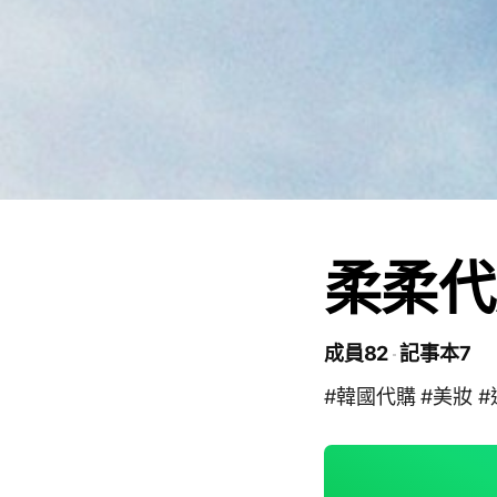
柔柔代
成員82
記事本7
#韓國代購 #美妝 #