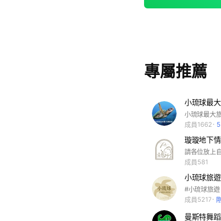
專屬推薦
成員1662
璇璇地下情報群✈
成員581
成員5217
曼斯特舞蹈