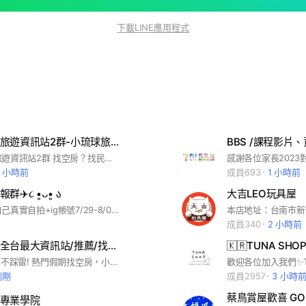
下載LINE應用程式
小琉球最大旅遊資訊站2群-小琉球旅遊/美食/民宿/深潛/獨木舟/SUP/浮潛/甜點/宵夜/攝影/
BBS /課程影片
小琉球最大旅遊資訊站2群 找空房？找民宿推薦？找旅遊推薦？找美食推薦？快進來就對了 小琉球最大旅遊資訊站2群-小琉球旅遊/美食/民宿/深潛/獨木舟/SUP/浮潛/甜點/宵夜/攝影/ #小琉球旅遊 #小琉球美食推薦 #小琉球民宿推薦 #小琉球深潛 #小琉球獨木舟 #小琉球 SUP #小琉球浮潛 #小琉球甜點 #小琉球宵夜 #小琉球攝影分享 #小琉球民宿空房查詢 最強大的小琉球旅遊資訊 哇靠小琉球
5 小時前
成員693
1 小時前
️૮ •͈ᴗ•͈ ა
大吉LEO玩具屋
請各位放上自己真實自拍+ig帳號7/29-8/05代購連線✈️請多支持🤍
本店地址：台南市新
成員340
2 小時前
小琉球旅遊全台最大資訊站/推薦/找空房/民宿/旅遊/美食/浮潛/水肺潛水/SUP/獨木舟/伴手禮
#小琉球旅遊 不踩雷! 熱門假期找空房，小琉球旅遊先到這，解答你所有旅遊、住宿、行程、美食、船票問題！小琉球旅遊不踩雷，先到這裡一定沒有錯！所有 #小琉球民宿 #優惠 也都會集中在這邊唷 這裡提供「最直白推薦」還有「所有折扣優惠」的建議與相關旅遊問題詢問！包含： #小琉球民宿推薦 #小琉球美食推薦 #小琉球行程推薦 #小琉球船票代訂 #小琉球潛水教練推薦 #小琉球SUP #小琉球獨木舟
剛剛
成員2957
3 小時
蔡鳥賞屋歡喜 GO 
專業學院