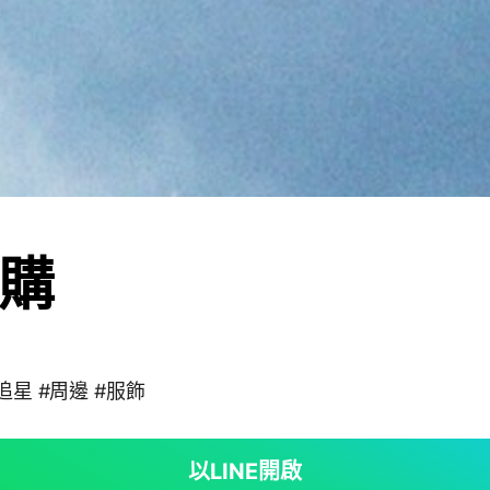
購
追星 #周邊 #服飾
以LINE開啟