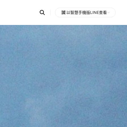
Search
以智慧手機版LINE查看
OpenChats
Open
or
search
messages
area