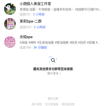
小雨個人美容工作室
専業指'油壓，牛角撥筋，溫罐多年技術， 纯按摩90分鐘1500元。 120分鐘1800元。 私密保養80分1700元， 120分2300元 歡迎有空預約。 9：00-22：00 在靠近後驛捷運站，隔壁街有停車場。 😛🥰加賴預約😍😍亅
成員101
2 小時前
茉莉Spa-二群
成員625
5 小時前
米婭spa
#高雄 #楠梓 #全身指油壓 #精油按摩 #踩背 #刮痧 #拔罐 #芳療 #spa
成員186
36 分鐘前
還有其他眾多社群等您來探索
顯示更多
(Open
關於社群
in
(Open
(Open
(Open
用戶準則
官方部落格
規則及政策