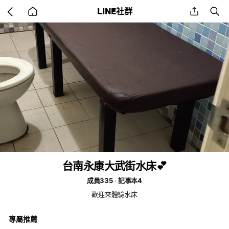
Go
share
se
LINE社群
back
to
home
台南永康大武街水床💕
成員335
記事本4
歡迎來體驗水床
專屬推薦