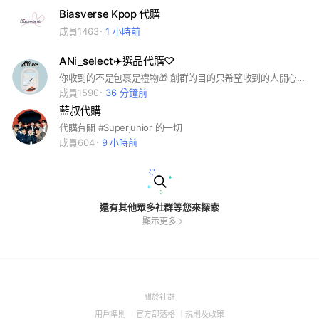
Biasverse Kpop 代購
成員1463
1 小時前
ANi_select✈️選品代購♡
你收到的不是包裹是禮物🎁 創群的目的只希望收到的人開心💙✨
成員1590
36 分鐘前
藍叔代購
代購有關 #Superjunior 的一切
成員604
9 小時前
還有其他眾多社群等您來探索
顯示更多
(Open
關於社群
in
(Open
(Open
(Open
用戶準則
官方部落格
規則及政策