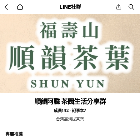
Go
share
se
LINE社群
back
to
home
順韻阿騰 茶園生活分享群
成員142
記事本7
台灣高海拔茶葉
專屬推薦