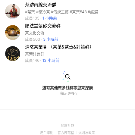
茶跡內線交流群
#茶葉 #高冷茶 #傳統工藝 #茶葉543 #嚴選
成員105
1 小時前
順法堂紫砂交流群
茶文化交流
成員503
3 小時前
清茗茶業🍵 （茶葉&茶壺&討論群）
茶葉討論群
成員146
13 小時前
還有其他眾多社群等您來探索
顯示更多
(Open
關於社群
in
(Open
(Open
(Open
用戶準則
官方部落格
規則及政策