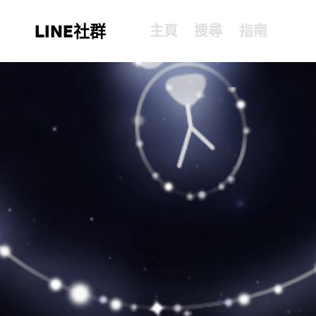
LINE社群
主頁
搜尋
指南