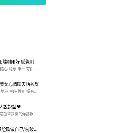
35+唯一有 你妳 距離剛剛好 感覺剛剛好 眾生皆草木 唯你是唯一
聊天 聊地 無邊 無際 隨心 隨意 唯一 有你（妳） 距離剛剛好。感覺剛剛好 原來愛得多深 笑得多真到最後 逝去沒一分可強留 茫然仰首蒼天 誰人躲藏在背後 啊 夢中想的都遺漏 原來每點温馨 每點歡欣每個夢 隨緣蕩至沒一分可強求 回頭看這一生 人如飛蟲墮網內 啊 恨的苦的須承受 你我隨緣曾邂逅 笑笑喊喊想起總荒謬 進進退退如何能永久 啊 冷冷暖暖都必須承受
帥哥美女心情聊天哈拉群
進來要記得填上名稱 地區 星座 性別 還有頭貼要換本人照
人說說話❤️
不管任何角色，只要是孤單寂寞的你都歡迎進來一起聊聊分享 有時候就算很忙碌，內心還是有很強的空虛感 就算身邊有很多人，但沒有一個人真正懂自己的孤寂感 因自己的角色擁有不自由的靈魂，常常過著孤單的生活 不管是什麼原因什麼角色，歡迎大家一起共同經營我們內心這一座不孤單的城堡🥰 孤單#孤獨#寂寞#孤寂感#一個人#說話#無聊#離婚#已婚#未婚#偽單親#單親#社恐#笑話#開心#快樂#悲傷#朋友#難過#美食#聊天#同溫層#冷暴力#家暴#婚外情#公婆#室友#餘生#搭伙#工作家庭#豬隊友#過客#情緒障礙#心情#心靈#心理#小孩#父母#旅行#台北#新北#台中#高雄#台南#雲林#花蓮#台東#嘉義#南投#新竹#桃園#彰化#苗栗#屏東#宜蘭#金門#馬祖#澎湖#北部#中部#南部#東部#失婚#愛情#美女#帥哥#說話#談心#孤獨#孤單#孤單寂寞#孤獨寂寞#焦慮#恐慌#憂鬱
30+ 歡迎聊天抱怨尬聊做自己/勿玻璃心