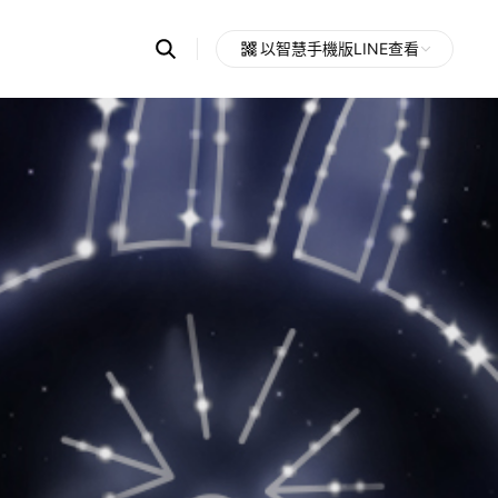
Search
以智慧手機版LINE查看
OpenChats
Open
or
search
messages
area