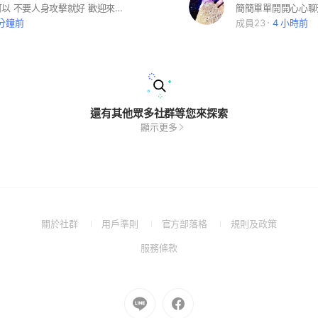
要怎麼聊都可以 不要人身攻擊就好 歡迎來辣塞 喜歡語通的請進 這𥚃就是聊天 什麼都聊
 分鐘前
成員23
4 小時前
還有其他眾多社群等您來探索
顯示更多
(Open
(Open
(Open
(Open
關於社群
用戶準則
官方部落格
規則及政策
in
in
in
in
(Open
服務條款
a
a
a
a
in
new
new
new
new
a
window)
window)
window)
window)
new
Go
Go
window)
to
to