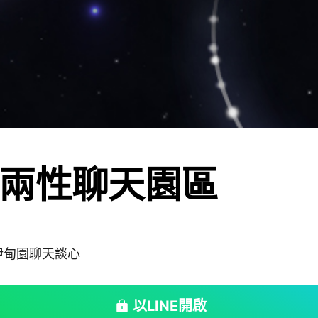
兩性聊天園區
伊甸園聊天談心
以LINE開啟