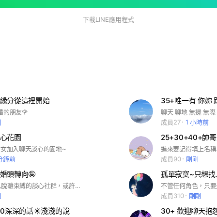
下載LINE應用程式
緣分從這裡開始
婚的朋友🌹
剛
成員27
1 小時前
心花園
25+30+40+
女女加入聊天談心的園地~
 分鐘前
成員90
剛剛
婚頭轉向🤪
孤單寂寞~只想找
這是個已婚人脫離束縛的談心社群，或許能為你/妳提供暢談心事的環境 #已婚#曾婚#喪偶#失婚 #入內請上個人照認證
剛
成員310
剛剛
 +60深深的話☀️淺淺的說