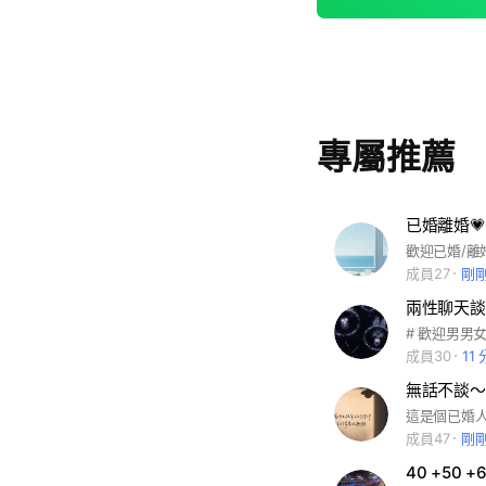
專屬推薦
已婚離婚
歡迎已婚/離
成員27
剛
兩性聊天談
# 歡迎男男
成員30
11
無話不談～
成員47
剛
40 +50