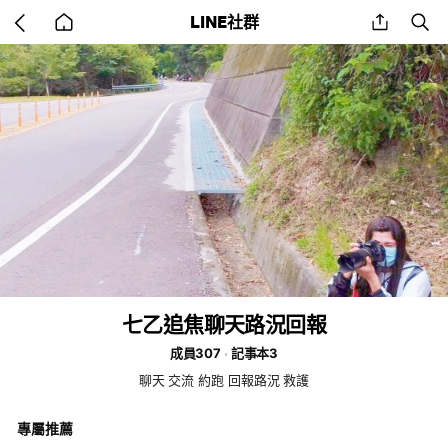
Go
share
se
LINE社群
back
to
home
七乙追焦聊天路況回報
成員307
記事本3
聊天 交流 約跑 回報路況 救護
專屬推薦