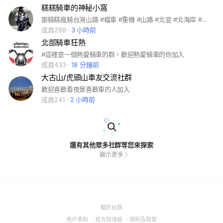
糕糕騎車的神秘小窩
跟糕糕瘋騎台灣山路 #檔車 #重機 #山路 #北宜 #北海岸 #陽金 #台七乙
成員298
3 小時前
北部騎車狂熱
#這裡是一個熱愛騎車的群，歡迎熱愛騎車的你加入
成員433
18 分鐘前
大古山/虎頭山車友交流社群
歡迎喜歡看夜景喜歡車的人加入
成員241
2 小時前
還有其他眾多社群等您來探索
顯示更多
(Open
關於社群
in
(Open
(Open
(Open
用戶準則
官方部落格
規則及政策