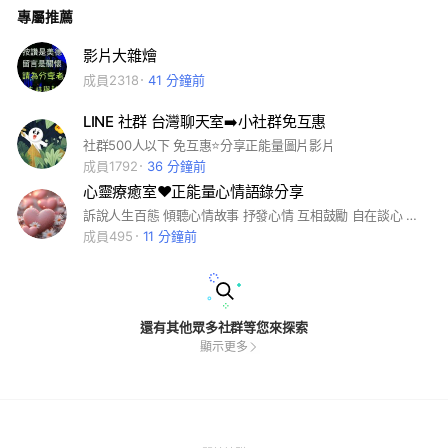
專屬推薦
影片大雜燴
成員2318
41 分鐘前
LINE 社群 台灣聊天室➡️小社群免互惠
社群500人以下 免互惠⭐分享正能量圖片影片
成員1792
36 分鐘前
心靈療癒室❤️正能量心情語錄分享
訴說人生百態 傾聽心情故事 抒發心情 互相鼓勵 自在談心 自我療癒 願您天天好心情 #祝福問安#勵志#正能量#心理學#身心靈#心情故事#心情語錄#人生感悟#各類型音樂#歌曲#趣味笑話#自然生態#健康保健#善知識#國學常識#詩詞欣賞
成員495
11 分鐘前
還有其他眾多社群等您來探索
顯示更多