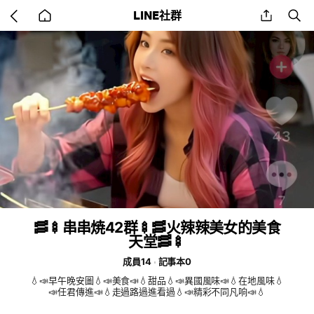
Go
share
se
LINE社群
back
to
home
🥓🍢串串焼42群🍢🥓火辣辣美女的美食
天堂🥓🍢
成員14
記事本0
💧📣早午晚安圖💧📣美食📣💧甜品💧📣異國風味📣💧在地風味💧
📣任君傳進📣💧走過路過進看過💧📣精彩不同凡响📣💧