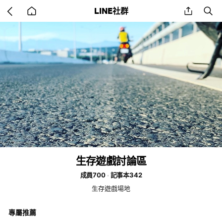
Go
share
se
LINE社群
back
to
home
生存遊戲討論區
成員700
記事本342
生存遊戲場地
專屬推薦