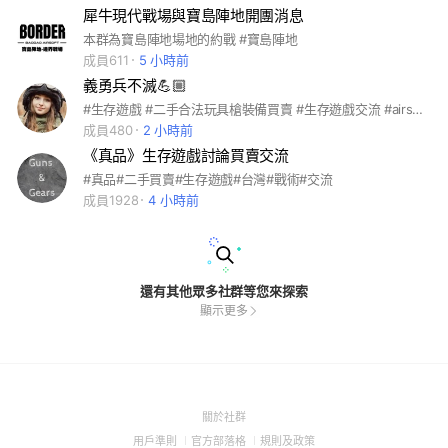
犀牛現代戰場與寶島陣地開團消息
本群為寶島陣地場地的約戰 #寶島陣地
成員611
5 小時前
義勇兵不滅💪🏼
#生存遊戲 #二手合法玩具槍裝備買賣 #生存遊戲交流 #airsoft #生存 #bb槍
成員480
2 小時前
《真品》生存遊戲討論買賣交流
#真品#二手買賣#生存遊戲#台灣#戰術#交流
成員1928
4 小時前
還有其他眾多社群等您來探索
顯示更多
(Open
關於社群
in
(Open
(Open
(Open
用戶準則
官方部落格
規則及政策