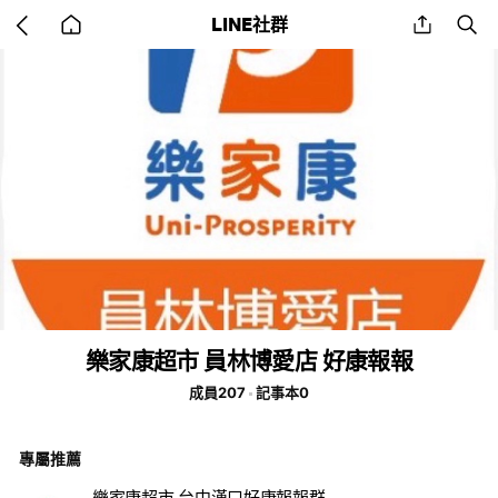
Go
share
se
LINE社群
back
to
home
樂家康超市 員林博愛店 好康報報
成員207
記事本0
專屬推薦
樂家康超市 台中漢口好康報報群