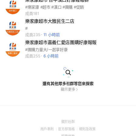
#樂家康 #超市 #漢口 #團購 #促銷
成員181
樂家康超市大雅民生二店
#
成員235
11 小時前
樂家康超市嘉義仁愛店團購好康報報
#團購力量大/一起享好康
成員255
6 小時前
還有其他眾多社群等您來探索
顯示更多
(Open
關於社群
in
(Open
(Open
(Open
用戶準則
官方部落格
規則及政策
a
in
in
in