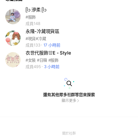
ᥫᩣ 洢柔 ᥫᩣ
#服飾
成員148
永隆-冷藏現貨區
#現貨#冷藏
成員133
17 小時前
衣世代服飾👚E - Style
#女裝 #日韓 #服飾
成員495
3 小時前
還有其他眾多社群等您來探索
顯示更多
(Open
關於社群