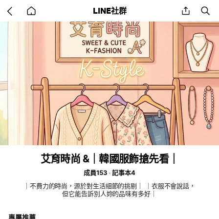
Go
share
se
LINE社群
back
to
home
艾育時尚 &｜韓國服飾搶先看｜
成員153
記事本4
｜不費力的時尚，源於對生活細節的挑剔｜ ｜衣服不會說話，
但它能告訴別人妳的品味有多好｜
專屬推薦