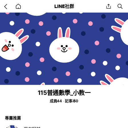
Go
share
se
LINE社群
back
to
home
115普通數學_小教一
成員44
記事本0
專屬推薦