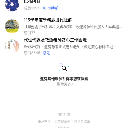
巴布阿甘
成員1094
16 小時前
115學年度學務處班代社群
【學務處班代社群：入群須知】 歡迎各位班代加入！本群組由臺東大學學務處成立，成員包含各班班代及各組業務承辦人。為確保重要資訊不漏接，請協助配合以下規範： 1️⃣ 格式修改： 請務必將個人暱稱改為「班級-姓名」。 2️⃣ 退群機制： 卸任班代職務時，請主動退出群組。 3️⃣ 設立宗旨： 本群僅供學務資訊布達與公務溝通，讓我們共同打造高效、友善的校園網絡。 感謝大家的配合與支持！❤️
成員77
代理代課及教甄老師安心工作園地
#代理代課、還有想考正式老師老師，歡迎安心教師園地，也歡迎學校提供正式缺、代理代課師資或學習扶助、短缺師資機會。本園地讓各位安心上班、安心教學、安心賺錢、安心學習哦！大家安啦！
成員3546
剛剛
還有其他眾多社群等您來探索
顯示更多
(Open
關於社群
in
(Open
(Open
(Open
用戶準則
官方部落格
規則及政策
a
in
in
in