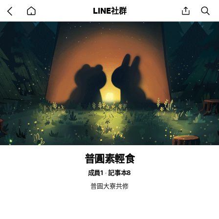
Go
share
se
LINE社群
back
to
home
普圓素輕食
成員1
記事本8
普圓大寮共修