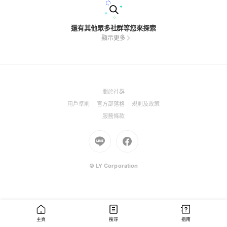
還有其他眾多社群等您來探索
顯示更多
(Open
關於社群
in
(Open
(Open
(Open
用戶準則
官方部落格
規則及政策
a
in
in
in
(Open
服務條款
new
a
a
a
in
window)
new
Go
new
Go
new
a
window)
to
window)
to
window)
new
Line
Facebook
window)
(Open
(Open
© LY Corporation
in
in
a
a
new
new
window)
window)
主頁
搜尋
指南