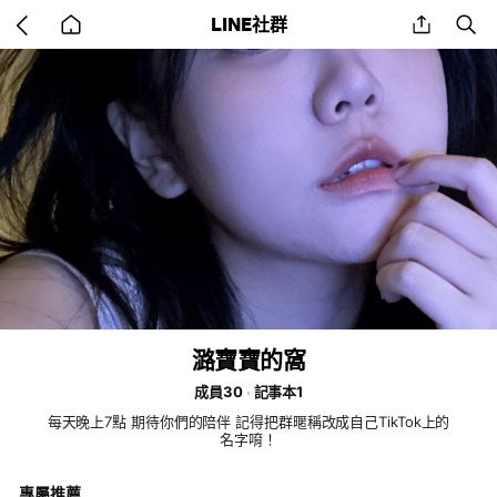
Go
share
se
LINE社群
back
to
home
潞寶寶的窩
成員30
記事本1
每天晚上7點 期待你們的陪伴 記得把群暱稱改成自己TikTok上的
名字唷！
專屬推薦