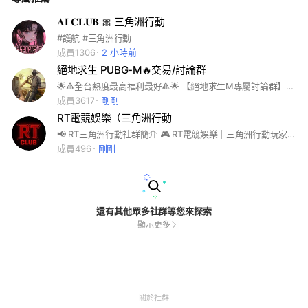
𝐀𝐈 𝐂𝐋𝐔𝐁 🎀 三角洲行動
#護航 #三角洲行動
成員1306
2 小時前
絕地求生 PUBG-M🔥交易/討論群
🌟🔺全台熱度最高福利最好🔺🌟 【絕地求生M專屬討論群】 【高價收購你的帳號】 直接私訊官方賴即可✔️ 【出售各類帳號】 多隻可選✨皆在記事本‼️
成員3617
剛剛
RT電競娛樂（三角洲行動
📢 RT三角洲行動社群簡介 🎮 RT電競娛樂｜三角洲行動玩家專屬社群 這裡聚集了熱愛《三角洲行動》的玩家，無論你是新手還是老兵，都能在這裡找到戰友！ ✨ 我們提供： • 🔹 組隊交流：快速找到可靠隊友，一起衝任務、打護航。 • 🔹 戰術分享：交流地圖點位、武器配置、玩法技巧。 • 🔹 活動福利：不定期舉辦社群活動。 • 🔹 電競氛圍：凝聚玩家力量，朝向專業戰隊邁進。 🛡️ 無論你是休閒玩家，還是想往電競發展，RT三角洲行動社群都歡迎你的加入！
成員496
剛剛
還有其他眾多社群等您來探索
顯示更多
(Open
關於社群