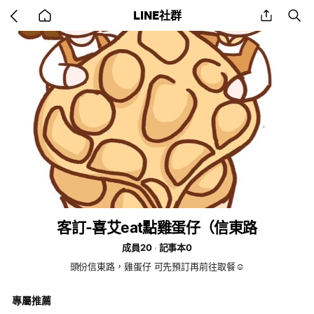
Go
share
se
LINE社群
back
to
home
客訂-喜艾eat點雞蛋仔（信東路
成員20
記事本0
頭份信東路，雞蛋仔 可先預訂再前往取餐☺️
專屬推薦