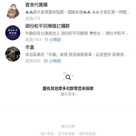
猩食代團購
⚠️⚠️請大家再重新點選、開通系統⚠️⚠️ 🔺🔺才能在第一時間收到，系統到貨通知🔺🔺 步驟1.👇點以下連結，以Facebook帳號繼續連結👇 https://iplus1go.com/XingShiDai 步驟2.👇一定要完成點選，貨到才能收到系統通知👇 https://m.me/101929529110024?ref=3410578128962746 按『開始使用』、『開啟通知』，避免漏收到通知訊息哦！ ✔️有問題歡迎詢問，或是帶手機到店 ✔️我們協助開通🙋🙋‍♂️ 營業時間： 平日 早上9:00-晚上21:00 週六 早上9:00-中午12:00 （開啟完成✅麻煩幫我+1）
成員273
頭份和平同樂匯訂購群
👋歡迎各位匯員加入 頭份和平同樂匯 🌍地址： 頭份市和平路66號 頭份戶政戶政事務所旁 🚗每日不同攤販駐點販售 提供苗栗頭份的匯員朋友們 找美食 找餐車 找攤販 一起開心吃美食一起同樂 苗栗美食 頭份美食 美食駐點 餐車市集 攤販美食 歡迎騎車前往
成員1163
11 小時前
市裏
來自苗栗的「市裏」串燒 質感串燒餐車、品質堅持 新鮮食材搭配吃過就回不去的烤肉醬 🚚 週二）頭份建國夜市 週三）苗栗英才夜市 週五）苗栗英才夜市 週六）竹南啤酒廠夜市（導航7-11和興門市 週日）苗栗後龍夜市 週一、四不固定出攤（各處據點 到府烤肉/公司聚餐/露營區包場活動 歡迎私訊洽談🙋🏻‍♀️
成員669
20 小時前
還有其他眾多社群等您來探索
顯示更多
(Open
關於社群
in
(Open
(Open
(Open
用戶準則
官方部落格
規則及政策