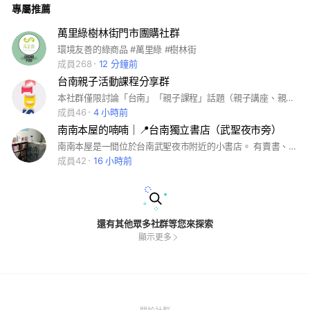
專屬推薦
萬里綠樹林街門市團購社群
環境友善的綠商品 #萬里綠 #樹林街
成員268
12 分鐘前
台南親子活動課程分享群
本社群僅限討論「台南」「親子課程」話題（親子講座、親子DIY、親子活動、小小店長、職場體驗、親子廚房...等，免費及付費只要跟台南親子課程有關都可以）
成員46
4 小時前
南南本屋的喃喃｜📍台南獨立書店（武聖夜市旁）
南南本屋是一間位於台南武聖夜市附近的小書店。 有賣書、賣飲料餐食，偶爾也會舉辦活動。 書籍類別以當代文學為主，有漫畫、圖文書，和一些自然寫作、社會學相關著作。 提供代客訂書，不需付訂金，書籍保留一個月。 購買書籍、點飲品使用店內空間不限時。有提供Wifi，也可使用插座。 #書 #閱讀 #獨立書店 #台南 #咖啡 #貓
成員42
16 小時前
還有其他眾多社群等您來探索
顯示更多