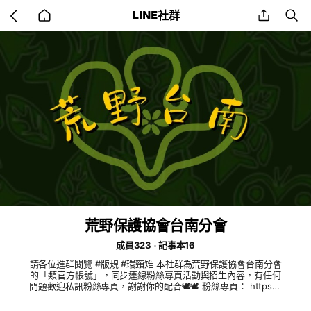
Go
share
se
LINE社群
back
to
home
荒野保護協會台南分會
成員323
記事本16
請各位進群閱覽 #版規 #環頸雉 本社群為荒野保護協會台南分會
的「類官方帳號」，同步連線粉絲專頁活動與招生內容，有任何
問題歡迎私訊粉絲專頁，謝謝你的配合🕊️🕊️ 粉絲專頁： https://
www.facebook.com/sowtn 官網- http://sowtn.sow.org.tw