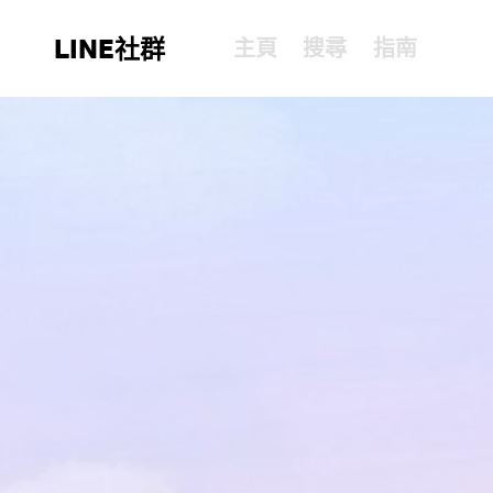
LINE社群
主頁
搜尋
指南