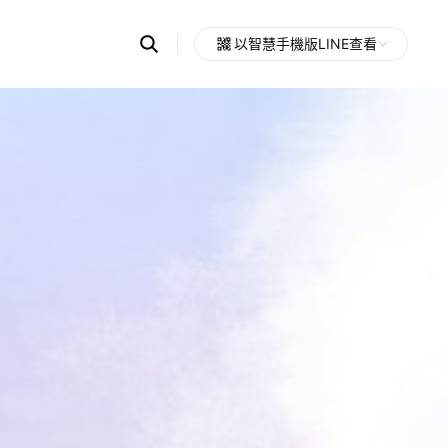
Search
以智慧手機版LINE查看
OpenChats
Open
or
search
messages
area