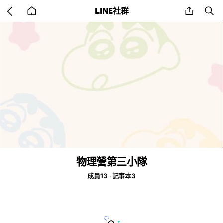
Go
share
se
LINE社群
back
to
home
物理營第三小隊
成員13
記事本3