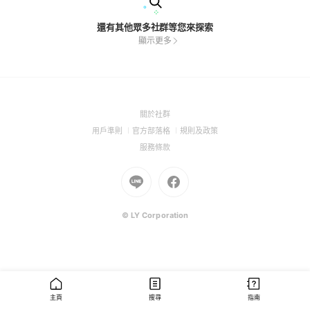
還有其他眾多社群等您來探索
顯示更多
(Open
關於社群
in
(Open
(Open
(Open
用戶準則
官方部落格
規則及政策
a
in
in
in
(Open
服務條款
new
a
a
a
in
window)
new
Go
new
Go
new
a
window)
to
window)
to
window)
new
Line
Facebook
window)
(Open
(Open
© LY Corporation
in
in
a
a
new
new
window)
window)
主頁
搜尋
指南