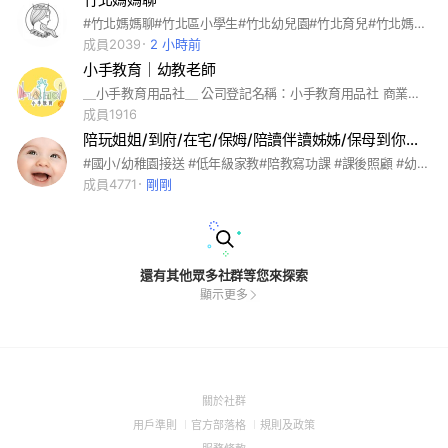
#竹北媽媽聊#竹北區小學生#竹北幼兒園#竹北育兒#竹北媽媽#竹北親子教養#新竹媽媽聊#家庭#親子#竹北媽媽經#竹北安親班#夫妻感情#婚姻#親子關係#婆媳問題#心情#心事#女人心事#職場婦女#職場女人#職場媽媽
成員2039
2 小時前
小手教育｜幼教老師
＿小手教育用品社＿ 公司登記名稱：小手教育用品社 商業統一編號：９１１４５０６９ 可開立估價單／收據 創辦小手教育來自陪伴孩子過程中感受到很深的"創造力" 孩子手那麼小，拿著剪刀，膠水，專注的神情 那些專注的時刻彷佛孩子在另一個時空，有自己的想像，有明確想完成的樣貌。 完成的瞬間總是：媽媽妳看！老師妳看！ 那是孩子用那雙可愛的小手才能創造的魔力！ 於是"小手教育"由此而生~
成員1916
陪玩姐姐/到府/在宅/保姆/陪讀伴讀姊姊/保母到你家/台北/新北/大桃園/新竹/基隆
#國小/幼稚園接送 #低年級家教#陪教寫功課 #課後照顧 #幼稚園/幼兒園陪玩 #陪玩姐姐 #陪讀/伴讀姊姊 #到府保姆 #保母到你家 #日托#臨托 #嬰兒/幼兒/小孩/兒童託育照顧 #托嬰#小小孩#嬰幼兒#寶寶#寶貝 #幫新手爸媽分擔照顧 #陪玩公園 #陪玩親子館 #陪父母孩子外出、出遊 歡迎家長/陪玩/保母 需要陪玩姐姐/保母/家長的直接加入 加入後麻煩幫我名字旁加地區 以及備註是家長 還是陪玩或保母 方便識別 謝謝！ 有任何問題 歡迎加入直接詢問
成員4771
剛剛
還有其他眾多社群等您來探索
顯示更多
(Open
關於社群
in
(Open
(Open
(Open
用戶準則
官方部落格
規則及政策
a
in
in
in