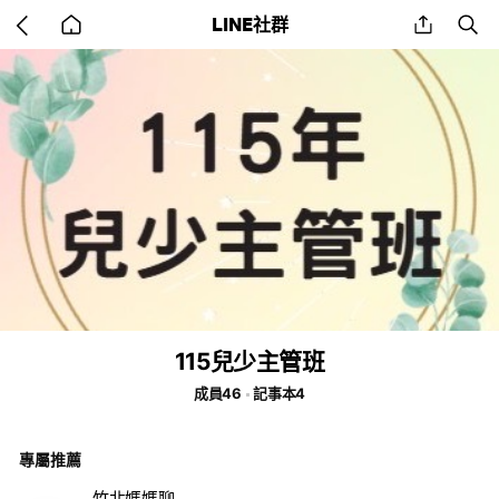
Go
share
se
LINE社群
back
to
home
115兒少主管班
成員46
記事本4
專屬推薦
竹北媽媽聊