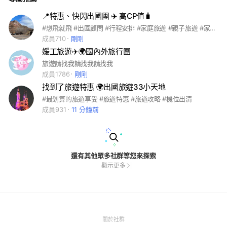
📍特惠、快閃出國團 ✈️ 高CP值🧳
#想飛就飛 #出國顧問 #行程安排 #家庭旅遊 #親子旅遊 #家族旅遊 #員工旅遊 #旅遊 #世界 #世界旅遊 #飛出國 #玩世界 #旅行社 #旅行團 #出國
成員710
剛剛
媛工旅遊✈️🌍國內外旅行團
旅遊請找我請找我請找我
成員1786
剛剛
找到了旅遊特惠 🌍出國旅遊33小天地
#最划算的旅遊享受 #旅遊特惠 #旅遊攻略 #機位出清
成員931
11 分鐘前
還有其他眾多社群等您來探索
顯示更多
(Open
關於社群