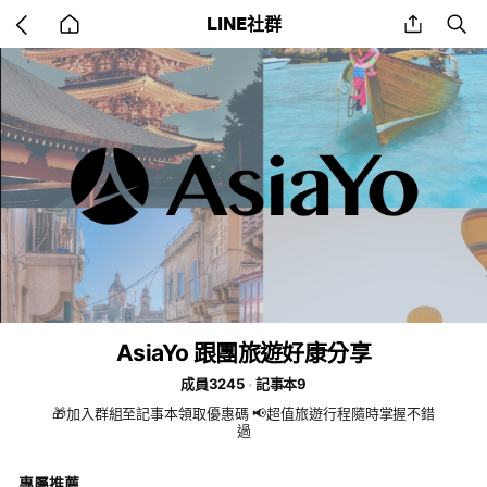
Go
share
se
LINE社群
back
to
home
AsiaYo 跟團旅遊好康分享
成員3245
記事本9
🎁加入群組至記事本領取優惠碼 📢超值旅遊行程隨時掌握不錯
過
專屬推薦