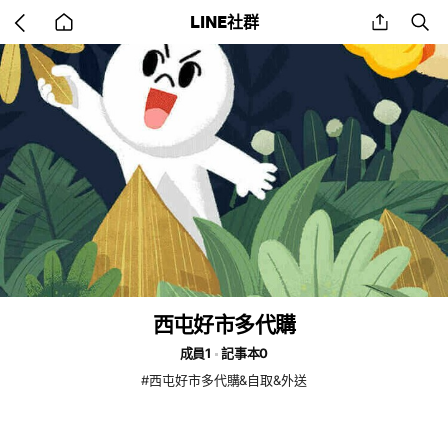
Go
share
se
LINE社群
back
to
home
西屯好市多代購
成員1
記事本0
#西屯好市多代購&自取&外送