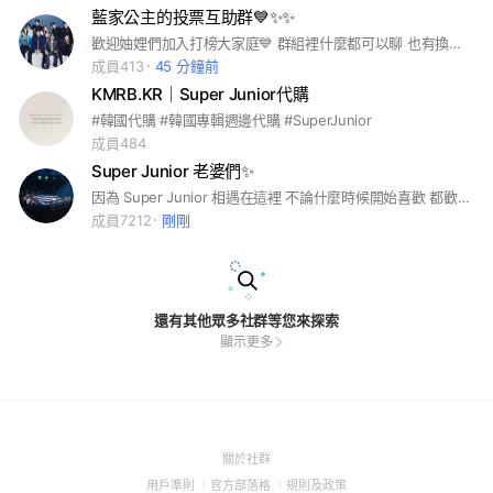
藍家公主的投票互助群💙✨️✨️
歡迎妯娌們加入打榜大家庭💙 群組裡什麼都可以聊 也有換卡交易的小天地 歡迎願意和我們一起打榜的ELF加入✨️
成員413
45 分鐘前
KMRB.KR｜Super Junior代購
#韓國代購 #韓國專輯週邊代購 #SuperJunior
成員484
Super Junior 老婆們✨
因為 Super Junior 相遇在這裡 不論什麼時候開始喜歡 都歡迎加入 這裡有和你一樣喜歡他們的人 一起陪他們走過每一段路💙💙💙 申請入群頭像務必使用藍人相關照片，暱稱避免使用亂碼或純符號，以上不符者都無法入群，麻煩大家了! #SuJu #ELF #SuperJunior #老少年 #슈퍼주니어 #SJ #利特 #希澈 #藝聲 #神童 #銀赫 #東海 #始源 #厲旭 #圭賢
成員7212
剛剛
還有其他眾多社群等您來探索
顯示更多
(Open
關於社群
in
(Open
(Open
(Open
用戶準則
官方部落格
規則及政策