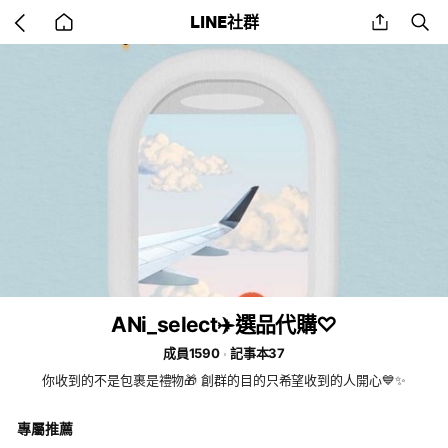
Go
share
se
LINE社群
back
to
home
ANi_select✈️選品代購♡
成員1590
記事本37
你收到的不是包裹是禮物🎁 創群的目的只希望收到的人開心💙✨
專屬推薦