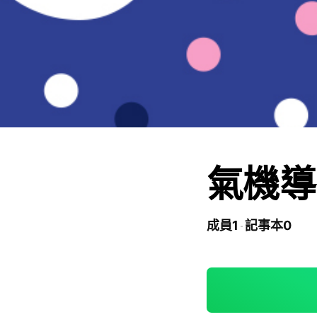
氣機導
成員1
記事本0