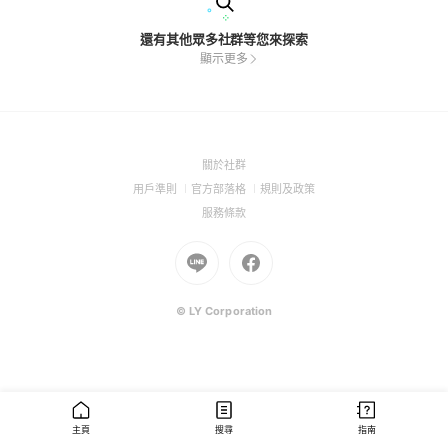
還有其他眾多社群等您來探索
顯示更多
(Open
關於社群
in
(Open
(Open
(Open
用戶準則
官方部落格
規則及政策
a
in
in
in
(Open
服務條款
new
a
a
a
in
window)
new
Go
new
Go
new
a
window)
to
window)
to
window)
new
Line
Facebook
window)
(Open
(Open
© LY Corporation
in
in
a
a
new
new
window)
window)
主頁
搜尋
指南