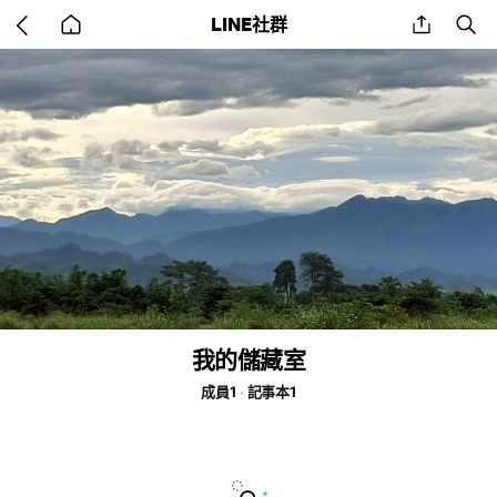
Go
share
se
LINE社群
back
to
home
我的儲藏室
成員1
記事本1