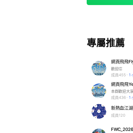
專屬推薦
網頁飛飛F
歡迎👏
成員455
1
成員436
1
新熱血江湖
成員120