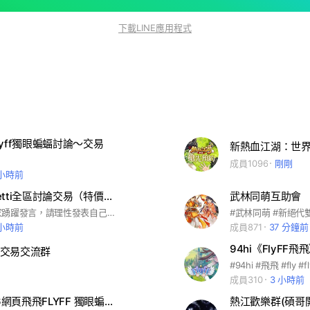
下載LINE應用程式
lyff獨眼蝙蝠討論～交易
新熱血江湖：世界
成員1096
剛剛
 小時前
網頁飛飛Yetti全區討論交易（特價）flyff universe 4/24Fwc賽季服開服。
武林同萌互助會
本群歡迎大家踴躍發言，請理性發表自己觀點。本群可以發各種物品買賣。 允許發送賬號交易信息，賬號交易請走安全平台，出現任何情況本群概不負責，禁止刷屏，營造良好的氛圍。謝謝配合。 #飛飛#獨眼蝙蝠#夢想飛飛#新飛飛#網頁飛飛#Fwc#flyff#flyff universe#yetti
#武林同萌 #新絕代雙驕
 小時前
成員871
37 分鐘前
94hi《FlyFF
交易交流群
成員310
3 小時前
FWC_2026網頁飛飛FLYFF 獨眼蝙蝠/FWC 伺服器交流群（禁止騙子/屁孩加入）
熱江歡樂群(碩哥