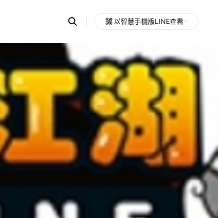
Search
以智慧手機版LINE查看
OpenChats
Open
or
search
messages
area