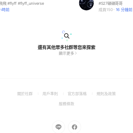
#flyff #flyff_universe
#S27碩碩哥哥
 小時前
成員150
16 分鐘前
還有其他眾多社群等您來探索
顯示更多
(Open
(Open
(Open
(Open
關於社群
用戶準則
官方部落格
規則及政策
in
in
in
in
(Open
服務條款
a
a
a
a
in
new
new
new
new
a
window)
window)
window)
window)
new
Go
Go
window)
to
to