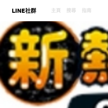
LINE社群
主頁
搜尋
指南