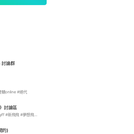
 討論群
online #絕代
飛飛》討論區
#94hi #飛飛 #fly #flyff #新飛飛 #夢想飛飛 #94飛飛 #爆咒 #浪人 #研術 #神職 #溜刃 #暗殺 #騎士
開的)