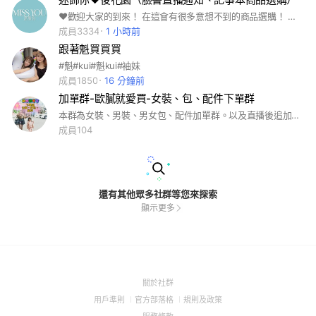
❤️歡迎大家的到來！ 在這會有很多意想不到的商品選購！ 怕錯直播時間，沒關係！小編會發預告通知大家。 當天直播的商品小玉也會推薦給美女們🌹 喜歡的朋友直接點選連結，進去臉書「來去逛逛」商城選購即可！ 統一週四下午來去逛逛結單😇 有任何問題可私訊臉書粉專小編，盡快爲大家處理😉
成員3334
1 小時前
跟著魁買買買
#魁#kui#魁kui#袖妹
成員1850
16 分鐘前
加單群-歐膩就愛買-女裝、包、配件下單群
本群為女裝、男裝、男女包、配件加單群。以及直播後追加群！不定時優惠活動，感謝進群！🥰🫶🫶🥰🥰
成員104
還有其他眾多社群等您來探索
顯示更多
(Open
關於社群
in
(Open
(Open
(Open
用戶準則
官方部落格
規則及政策
a
in
in
in