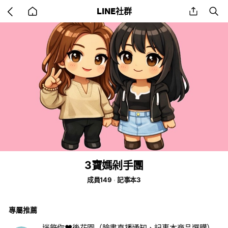
Go
share
se
LINE社群
back
to
home
3寶媽剁手團
成員149
記事本3
專屬推薦
迷飾你♥️後花園（臉書直播通知、記事本商品選購）