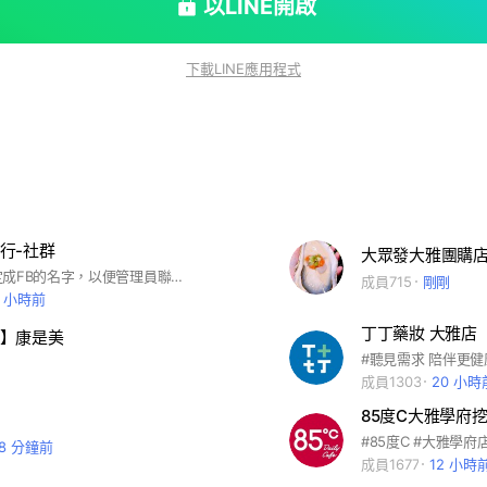
以LINE開啟
下載LINE應用程式
行-社群
大眾發大雅團購
進社群請設定成FB的名字，以便管理員聯絡。
成員715
剛剛
4 小時前
丁丁藥妝 大雅店
】康是美
成員1303
20 小時
85度C大雅學府
58 分鐘前
成員1677
12 小時