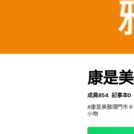
康是美
成員854
記事本0
#康是美雅環門市＃
小物