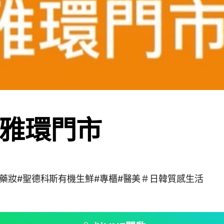
雅環門市
藥妝#聖德科斯有機生鮮#專櫃#醫美＃日韓質感生活