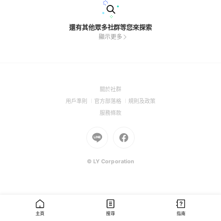
還有其他眾多社群等您來探索
顯示更多
(Open
關於社群
in
(Open
(Open
(Open
用戶準則
官方部落格
規則及政策
a
in
in
in
(Open
服務條款
new
a
a
a
in
window)
new
Go
new
Go
new
a
window)
to
window)
to
window)
new
Line
Facebook
window)
(Open
(Open
© LY Corporation
in
in
a
a
new
new
window)
window)
主頁
搜尋
指南