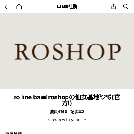
Go
share
se
LINE社群
back
to
home
ro line ba🛋️ roshopの仙女基地💘🫧(官
方!)
成員4166
記事本2
roshop with your life