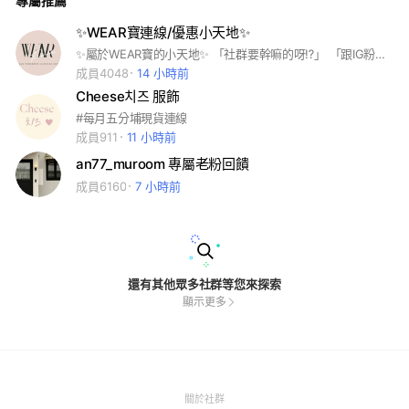
專屬推薦
✨WEAR寶連線/優惠小天地✨
✨屬於WEAR寶的小天地✨ 「社群要幹嘛的呀⁉️」 「跟IG粉專哪裡不同⁉️」 ⭐️未來不定期會有新品連線 ⭐️新品連線早鳥優惠 ⭐️特殊限時優惠商品 ⭐️飾品/配件/小物選品連線 ⭐️斷貨商品快搶通知 ⭐️線上/門市特賣會公告 為了更即時近距離跟大家分享美美的衣服還有飾品小物 所以開放一個跟WEAR寶們的小空間 大家上班休息時間晚上睡前可以進來逛逛☺️ 有任何問題可以直接私訊官方LINE
成員4048
14 小時前
Cheese치즈 服飾
#每月五分埔現貨連線
成員911
11 小時前
an77_muroom 專屬老粉回饋
成員6160
7 小時前
還有其他眾多社群等您來探索
顯示更多
(Open
關於社群