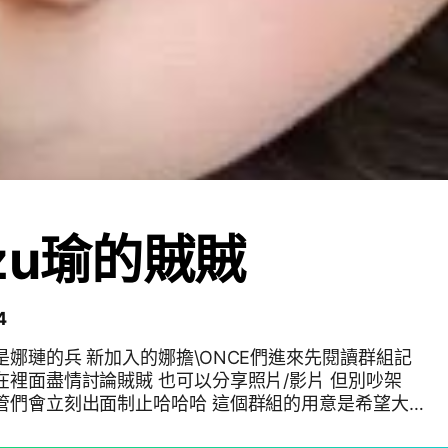
zu瑜的賊賊
4
是娜璉的兵 新加入的娜擔\ONCE們進來先閱讀群組記
在裡面盡情討論賊賊 也可以分享照片/影片 但別吵架
管們會立刻出面制止哈哈哈 這個群組的用意是希望大
 #娜璉 #ONCE