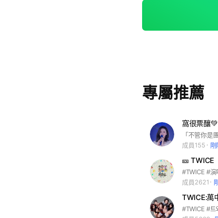
專屬推薦
窩很票釀
成員155
剛
#TWICE #
成員2621
TWICE: