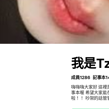
我是T
成員1286
記事本1
嗨嗨嗨大家好 這裡
事本喔 希望大家能
啦！！ 吵架的話管
家都開心～ #TWICE