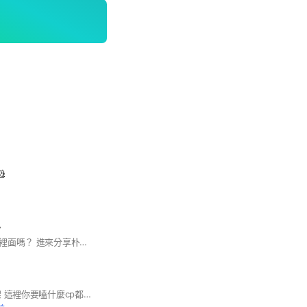


你深陷朴志效的魅力裡面嗎？ 進來分享朴志效吧～ 不需要理由！喜歡他就好！ #朴志效 #TWICE #ONCE ⚠️這是朴志效的群組 不是其他人 不是朴志訓 麻煩幫我看清楚！！！！！謝謝大家🫶
歡迎子瑜擔 嚴禁吵架 這裡你要嗑什麼cp都可以 就是不能人身攻擊 友善地方 這裡不提供交易 以免糾紛 謝謝大家 大家一起當個好once💙