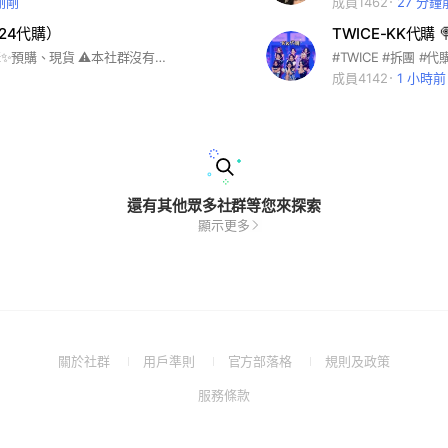
剛剛
成員1462
27 分鐘
924代購）
TWICE-KK代購 🍭
✨TWICE代購✨預購、現貨 ⚠️本社群沒有二群、新群等，只有這個社群！ 近期詐騙居多，請小心～
成員4142
1 小時前
還有其他眾多社群等您來探索
顯示更多
(Open
(Open
(Open
(Open
關於社群
用戶準則
官方部落格
規則及政策
in
in
in
in
(Open
服務條款
a
a
a
a
in
new
new
new
new
a
window)
window)
window)
window)