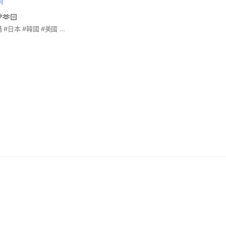
前
🫶🏻
#TWICE #拆團 #代購 #日本 #韓國 #美國 #授權飯制