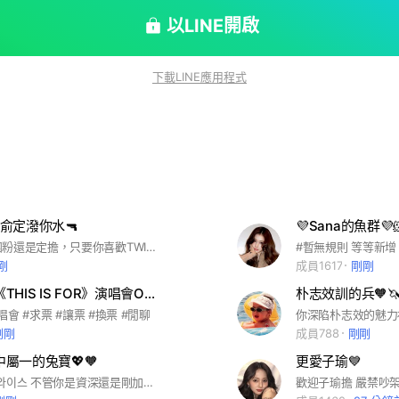
以LINE開啟
下載LINE應用程式
俞定潑你水🔫
💜Sana的魚群💜
「不管你是團粉還是定擔，只要你喜歡TWICE及定延，這裡就是你的家！」 這裡是一個為 TWICE 定延成立的交流空間。我們愛她的帥氣也愛她的溫柔細膩更愛她那顆調皮搗蛋的靈魂。無論你是被她的嗓音圈粉，還是被她的暖心舉動感動，都歡迎加入我們！
#暫無規則 等等新增
剛
成員1617
剛剛
🎫 TWICE《THIS IS FOR》演唱會ONCE交流群🍭
朴志效訓的兵🧡
演唱會 #求票 #讓票 #換票 #閒聊
剛剛
成員788
剛剛
萬中屬一的兔寶💖🧡
更愛子瑜💙
#TWICE #트와이스 不管你是資深還是剛加入的once都歡迎加入守護她們的行列～(*¯︶¯*) 一起走花路吧！🌸💐🌼🌹🌻 (進群記得看群規喔! 如果進群就是為了宣傳自己的社群 那大可不必進來了😃 嚴禁怪人進群騷擾!