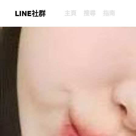
LINE社群
主頁
搜尋
指南