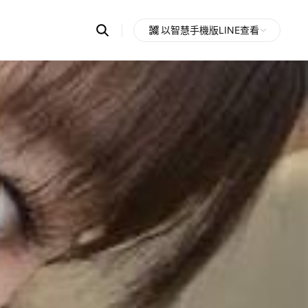
Search
以智慧手機版LINE查看
OpenChats
Open
or
search
messages
area