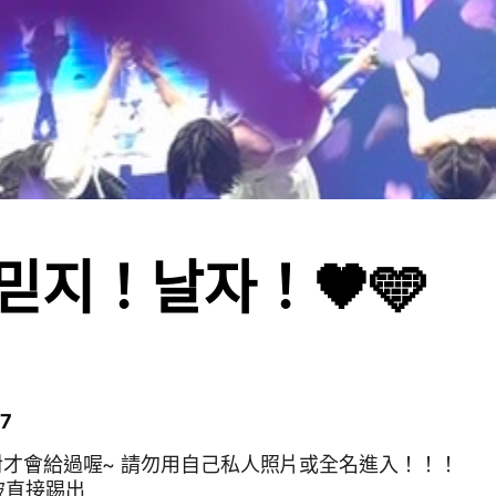
믿지！날자！🖤🩵
7
對才會給過喔~ 請勿用自己私人照片或全名進入！！！
被直接踢出