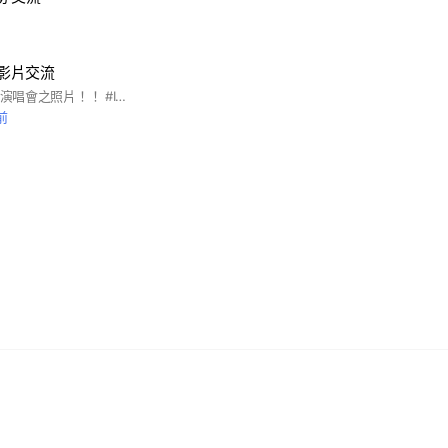
/影片交流
歡迎上傳ITZY台北站演唱會之照片！！ #ITZY #演唱會 *有參加演唱會的MIDZY們，盡量把位置寫的詳細一點，入群機率較大。 *沒有參加演唱會的MIDZY們，很抱歉因為社群人數有限，怕有參加的人進不來所以「暫時」不開放無參加演唱會的人進入，但可以把問題（2）改成現在時間來排候補進入社群ex.2/27,13:30 會在3月5日以前開放你們加入！
前