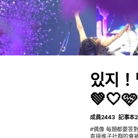
있지！
💚🤍🩷
成員2443
記事本2
#偶像 每題都要答
直接進子社群的會