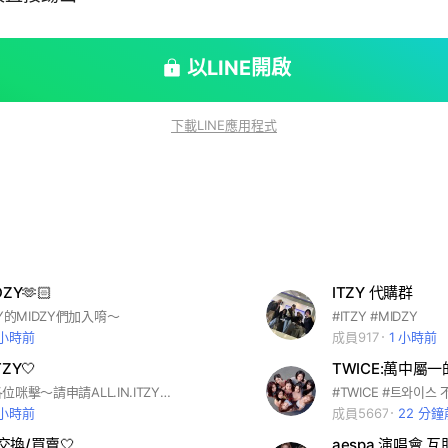
以LINE開啟
下載LINE應用程式
DZY🫶🏻
ITZY 代購群
Y的MIDZY們加入唷～
#ITZY #MIDZY
 小時前
成員917
1 小時前
TZY🤍
TWICE:萬中屬一
#ITZY 哈囉各位咪擊～請申請ALL.IN.ITZY主聊天室！ 頭貼要放ITZY(泡圖及其他會員圖🚫）或是不放任何頭貼！ 以下題目都需答對，管理員會固定在週一和四20:00左右審核，如果覺得怎麼久久沒有進入或是需要重新申請可以檢查自己的答案喔！可能是答案錯了🥹 謝謝各位❤️
 小時前
成員5667
22 分鐘
 交換/買賣🤍
aespa 演唱會 互