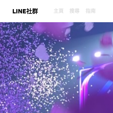
LINE社群
主頁
搜尋
指南