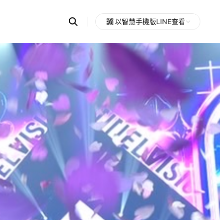
Search
以智慧手機版LINE查看
OpenChats
Open
or
search
messages
area