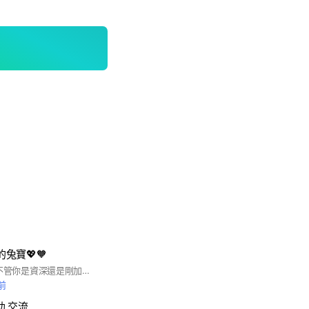
的兔寶💖🧡
#TWICE #트와이스 不管你是資深還是剛加入的once都歡迎加入守護她們的行列～(*¯︶¯*) 一起走花路吧！🌸💐🌼🌹🌻 (進群記得看群規喔! 如果進群就是為了宣傳自己的社群 那大可不必進來了😃 嚴禁怪人進群騷擾!
前
助 交流