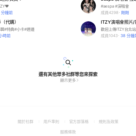
ZY❤️
#aespa #演唱會
0 分鐘前
成員4298
剛剛
級棒（代購）
ITZY演唱會照片
#專輯#特典#小卡#週邊
 小時前
成員1043
38 分鐘
還有其他眾多社群等您來探索
顯示更多
(Open
(Open
(Open
(Open
關於社群
用戶準則
官方部落格
規則及政策
in
in
in
in
(Open
服務條款
a
a
a
a