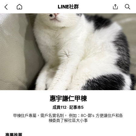
Go
share
se
LINE社群
back
to
home
惠宇謙仁甲棟
成員112
記事本5
甲棟住戶專屬，需戶名實名制， 例如：8C-鄭‘s 方便讓住戶和各
棟委員了解社區大小事
專屬推薦