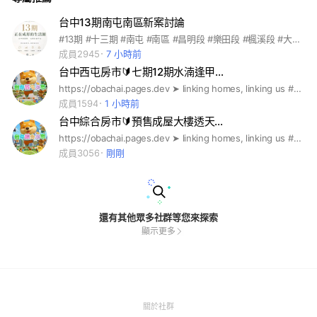
台中13期南屯南區新案討論
#13期 #十三期 #南屯 #南區 #昌明段 #樂田段 #楓溪段 #大慶段 #單元2 #單元3 #單元4 #單元5 #新8市 #單元二 #單元三 #單元四 #單元五 #新八市 #高鐵門戶特區 #7期 #七期 #8期 #八期 13期大慶市地重劃區位於南區及南屯區行政區內，範圍涵蓋南屯區楓溪段、樂田段、昌明段及南區大慶段等4個地段 #惠宇 #惠信 #惠昇 #均翰 #惠得 #鉅虹 #鉅本 #國泰 #豐邑 #浩瀚 #麗明 #國聚 #坤悅 #中陽 #順天 #寶佳 #協和 #秉和 #和宜 #南悅 #豐境 #海悅 #坤悦 #坤泰 #育堂 #大陸 #齊又新 #磐鈺 #津誠 #方舟 #永豐盛 #精銳 #元霖 #登陽 #佳昂 #汎德永業 #瑪莎拉蒂 #法拉利 #麥當勞 #寶雅
成員2945
7 小時前
台中西屯房市🔰七期12期水湳逢甲…
https://obachai.pages.dev ➤ linking homes, linking us #歐巴柴 #新青安 #央行第七波 #限貸令 #信用管制 #虛坪改革 #實坪制 #台積宅 #都更 #實價登錄 #房地合一 #囤房稅 #台中預售屋 #台中新成屋 #台中中古屋 #台中二手屋 #台中港特定區 #台中買房 #台中租房 #台中首購 #台中換屋 #台中大樓 #台中透天 #台中重劃區 #台中巨蛋 #中科效應 #崇德文心 #南屯單元二 #單元三 #烏日高鐵 #寶佳 #勝美 #佳泰 #佳福 #佳茂 #佳昂 #合遠 #合康 #和築 #和宜 #豐邑 #總太 #富宇 #惠宇 #富旺 #亞昕 #寶璽 #親家 #坤聯發 #坤悅 #順天 #萬群 #新高創 #海悅 #富華 #遠雄 #信義 #華威
成員1594
1 小時前
台中綜合房市🔰預售成屋大樓透天…
https://obachai.pages.dev ➤ linking homes, linking us #歐巴柴 #新青安 #央行第七波 #限貸令 #信用管制 #虛坪改革 #實坪制 #台積宅 #都更 #實價登錄 #房地合一 #囤房稅 #台中預售屋 #台中新成屋 #台中中古屋 #台中二手屋 #台中港特定區 #台中買房 #台中租房 #台中首購 #台中換屋 #台中大樓 #台中透天 #台中重劃區 #台中巨蛋 #中科效應 #崇德文心 #南屯單元二 #單元三 #烏日高鐵 #寶佳 #勝美 #佳泰 #佳福 #佳茂 #佳昂 #合遠 #合康 #和築 #和宜 #豐邑 #總太 #富宇 #惠宇 #富旺 #亞昕 #寶璽 #親家 #坤聯發 #坤悅 #順天 #萬群 #新高創 #海悅 #富華 #遠雄 #信義 #華威
成員3056
剛剛
還有其他眾多社群等您來探索
顯示更多
(Open
關於社群