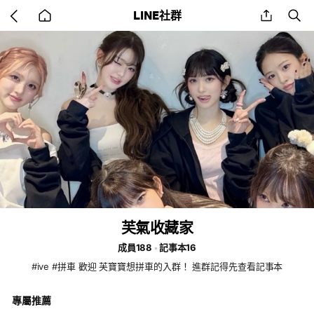
Go
share
se
LINE社群
back
to
home
芙氣收藏家
成員188
記事本16
#ive #拼車 歡迎 芙寶寶想拼車的入群！ 進群記得先查看記事本
專屬推薦