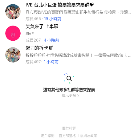
IVE 台北小巨蛋 搶票讓票求票群💝
真心喜歡IVE的寶寶們 嚴厲禁止花牛加價行為 🉑換票、🉑讓票、🉑補差 希望大家一起可以進場看各位的本命
成員465
19 小時前
芙氣來了 上車囉
#IVE
成員267
4 小時前
起司的拆卡群
拆拆拆拆拆 社群名稱請改成臉書名稱！ 一律需先匯款/無卡 有特別註明才可以貨付
成員497
1 小時前
還有其他眾多社群等您來探索
顯示更多
(Open
關於社群
in
(Open
(Open
(Open
用戶準則
官方部落格
規則及政策