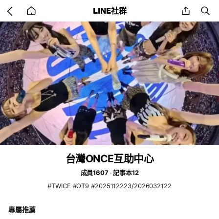
Go
share
se
LINE社群
back
to
home
台灣ONCE互助中心
成員1607
記事本12
#TWICE #OT9 #2025112223/2026032122
專屬推薦