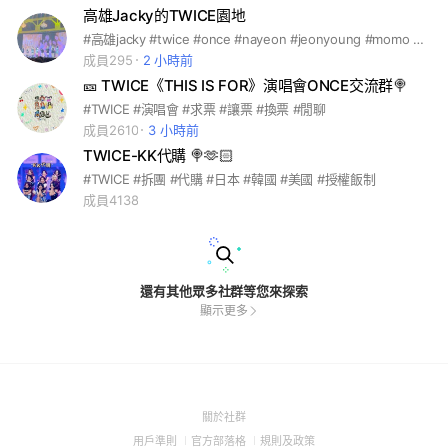
高雄Jacky的TWICE園地
#高雄jacky #twice #once #nayeon #jeonyoung #momo #sana #jihyo #mina #dahyun #chaeyoung #tzuyu
成員295
2 小時前
🎫 TWICE《THIS IS FOR》演唱會ONCE交流群🍭
#TWICE #演唱會 #求票 #讓票 #換票 #閒聊
成員2610
3 小時前
TWICE-KK代購 🍭🫶🏻
#TWICE #拆團 #代購 #日本 #韓國 #美國 #授權飯制
成員4138
還有其他眾多社群等您來探索
顯示更多
(Open
關於社群
in
(Open
(Open
(Open
用戶準則
官方部落格
規則及政策