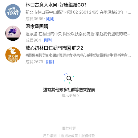
林口古意人水果-好康繼續GO❗️
新北市林口區中山路71-1號 02 2601 2465 在地深耕20年，我們始終秉持誠懇實在、價格公道的精神，為鄰里提供最新鮮、最實惠的水果。 如今，我們不僅是一家傳統水果店，更邁向現代化，透過 LINE 社群分享最新水果資訊，讓大家第一時間掌握優惠好康！ #古意人 #古意人水果 #台灣水果 #台產水果 #進口水果 #水果＆蔬菜 #團購 #預購 #年節禮盒 #水果禮盒 #精緻禮盒 #水果禮籃 #新鮮限定 #蔬菜批發 #水果批發 #零售批發 #美食 #美食推薦 #鮮果購物
成員3666
剛剛
溫家堡團購
溫家堡 在稻田的中央 阿公以扶桑花為牆 築起我們溫暖的城堡 大紅花開滿樹籬笆上的童年記憶 守護著我 伴著我走過人生的每一段路 溫家堡是我人生的起點 我將溫家堡帶來林口 作為我人生的另一個起點 溫家堡是阮叨 也是恁叨 透過溫家堡 我要將大紅花帶給我的溫柔溫暖力量 也帶給你
成員964
剛剛
放心初林口仁愛門市4️⃣群之2
#蔬果#蔬菜#水果#調理#食品#超市#連鎖#量販#生鮮#禮盒#進口水果#宅配#快速到貨#門市#賣場#批發#日本水果#高級水果#年節禮盒#品質#甜甜價#優惠#優質#新鮮#品質#放心初#放心初蔬果網#宅配到府 #實體超市 #蔬果量販
成員2679
剛剛
還有其他眾多社群等您來探索
顯示更多
(Open
關於社群
in
(Open
(Open
(Open
用戶準則
規則及政策
服務條款