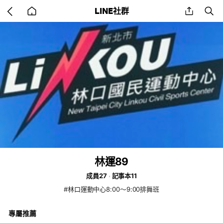
Go
share
se
LINE社群
back
to
home
林運89
成員27
記事本11
#林口運動中心8:00～9:00排舞班
專屬推薦