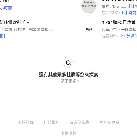
群組
1 小時前
成員2381
1 小時前
線群組!!歡迎加入
hikari購物自救會
每個月韓國🇰🇷連線 社長親自飛韓國直播 親自選品🗣️群組消息第一手知道 偶爾到日本也會有日本🇯🇵連線喔 讓大家可以許願店家新品 #這裡是SE社團的許願池 因為匿名所以千萬不要詢問訂單喔 #這裡不是客服#不回覆訂單 #訂單問題請到Line:@se888 訂單任何問題需要專人協助一對一處理（六.日是客服人員是休息時間） 其實這裡很簡單： 分享大家希望 仙女姊姊再開團的商品😍 還有歡迎跟仙女姊姊許願商品 當然仙女姊姊也會在這裡跟你們分享好物，穿搭，哩哩摳摳 ⋯ 好吃😋好玩 好用 ⋯ 歡迎👏大家一起來分享！！ 還有如果有任何不滿的話，可以到line客服處理，千萬不要再這個聊天室，怒罵 發脾氣 這樣會讓大家氣氛不好，就有損仙女姊姊 創這個聊天室的用意哦！ #這裡嚴禁社員打廣告 #需要配合打廣告請找社長： ig:@mego5417
剛剛
成員1152
21 分鐘
還有其他眾多社群等您來探索
顯示更多
(Open
(Open
(Open
(Open
關於社群
用戶準則
官方部落格
規則及政策
in
in
in
in
(Open
服務條款
a
a
a
a