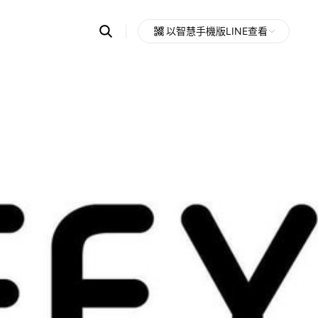
Search
以智慧手機版LINE查看
OpenChats
Open
or
search
messages
area