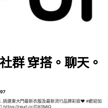
社群 穿搭。聊天。
97
國..挑選東大門最新衣服及最新流行品牌彩妝❤️ #歡迎加
tps://reurl.cc/DX0MjQ