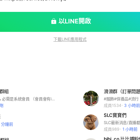
以LINE開啟
下載LINE應用程式
粉群組
滑滑群（訂單問題請
入社群注意⚠️ 必需是系統會員 （會員會有id會員帳號，加入必須填寫會員id帳號） 系統：http://store.fbbuy.com.tw/sense 須先登入結帳系統 輸入系統ID號碼： 按下一步輸入臉書名稱 進來的姐妹 務必使用Fb名字 不能用匿名，方便小幫手 處理商品問題 訂單 如果在群組裡面 是系統查不到的姐妹。 會直接踢出群組喔！！
#服飾#保養品#流行
剛
成員1534
3 小時前
SLC寶寶們
裝
SLC最新消息/直播
8 分鐘前
成員989
1 小時前
bibi .co 比比