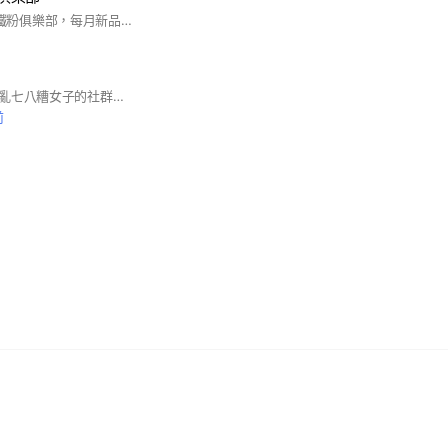
這裡是bibi .co 比比鐵粉俱樂部，每月新品搶先曝光!連線直播即時公告! 此社群歡迎大家來心得分享交朋友，請勿上傳個資等相關問題! 有訂單或商品問題請line客服，LINE ID : @bibishop 粉絲團 🔍 BIBI .CO 比比衣鋪 代購社團 🔍 bibi .co 比比+1連線社團 IG 🔍 bibi_.co #韓國連線 #品牌代購 #美妝保養 #服飾配件
我是小宣，一個直播亂七八糟女子的社群，提供互相取暖，互相自救的地方
前