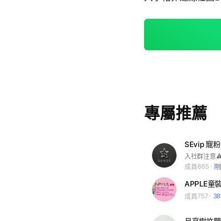
專屬推薦
SEvip 寵
成員865
剛
APPLE童
成員757
3