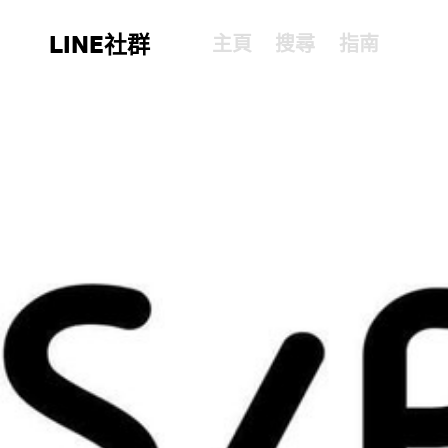
LINE社群
主頁
搜尋
指南