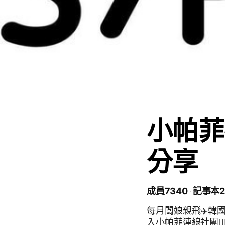
小帕菲
分享
成員7340
記事本2
每月闆娘親飛✈️韓
入小帕菲連線社團👉🏻 ht