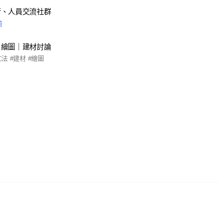
術、人員交流社群
前
｜繪圖｜建材討論
工法 #建材 #繪圖