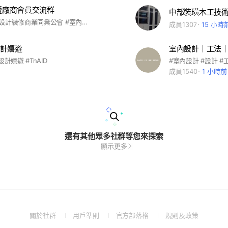
業暨廠商會員交流群
中部裝璜木工技
#台北市室內設計裝修商業同業公會 #室內設計 #室內裝修 #TAID
成員1307
15 小時
計嬉遊
室內設計｜工法
設計嬉遊 #TnAID
#室內設計 #設計 #
成員1540
1 小時前
還有其他眾多社群等您來探索
顯示更多
(Open
(Open
(Open
(Open
關於社群
用戶準則
官方部落格
規則及政策
in
in
in
in