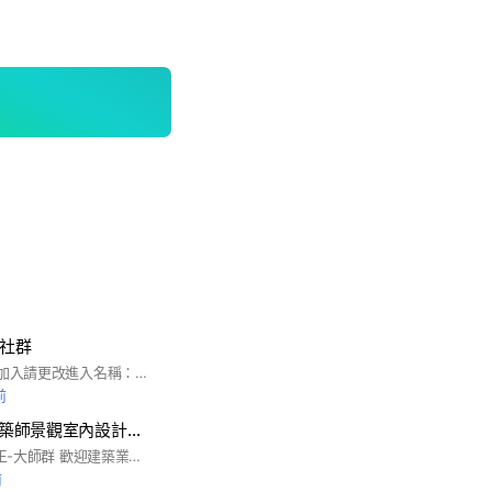
大社群
限逢甲EMBA學長姐加入請更改進入名稱：例如96高階王健一（職業）
前
Wotel大師群👑建築師景觀室內設計師土木結構水利大地測量都計水保地質電機消防空調環工技師營造建設
Wotel建築專科整合王-大師群 歡迎建築業各類師級加入 #建築師公會 #建築公會 #土木公會 #技師公會 #水利公會 #電機技師 #景觀工程商業 #室內設計裝修商業同業公會 #景觀設計師 #消防設備士 #測量技師 #結構技師 #大地技師 #冷凍空調技師 #冷凍空調公會 #環工技師 #結構工程技師公會 #測量技師公會 #測繪業商業同業公會 #大地技師工程公會 #環境工程技師公會 #地質技師公會
前