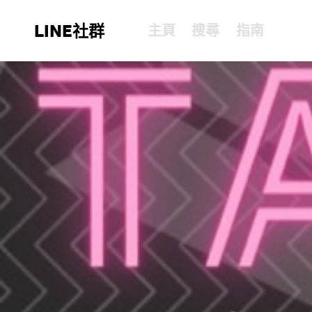
LINE社群
主頁
搜尋
指南