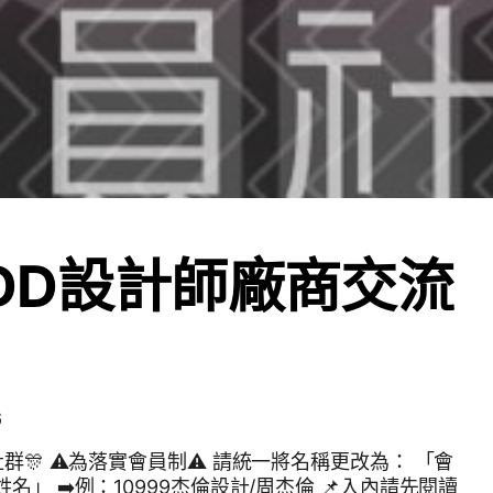
AIDD設計師廠商交流
6
D社群🎊 ⚠️為落實會員制⚠️ 請統一將名稱更改為： 「會
➡️例：10999杰倫設計/周杰倫 📌入內請先閱讀