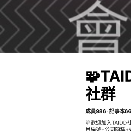
🧩T
社群
成員986
記事本6
🎊歡迎加入TAID
員編號+公司簡稱+姓名」 