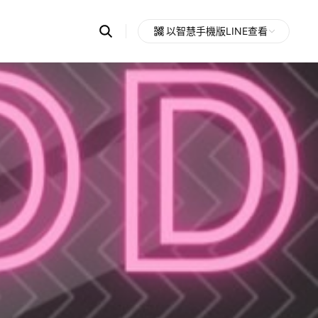
Search
以智慧手機版LINE查看
OpenChats
Open
or
search
messages
area