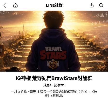
Go
share
se
LINE社群
back
to
home
IG神樣 荒野亂鬥BrawlStars討論群
成員4
記事本1
一起來組隊，聊天 主管是一位剛開始創作精華影片的 IG：《神
樣》x莉莉Lily