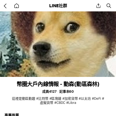
Go
share
se
LINE社群
back
to
home
幣圈大戶內線情報 - 動森(動區森林)
成員4127
記事本60
這裡是動區動趨 #比特幣 #區塊鏈 #加密貨幣 #以太坊 #DeFi #
虛擬貨幣 #CBDC #Libra
專屬推薦