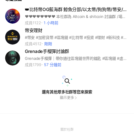
👑比特幣OG藍海群 鯨魚分部/以太幣/狗狗幣/幣安/usdt 《比特幣聯盟》
❤️❤️❤️❤️❤️❤️❤️❤️ 本社群為 Altcoin & shitcoin 討論群 /場外/存錢/理財/股票/信用卡/doge/狗狗幣/shib/屎幣/btc /eth /defi/nft /比特幣/bitcoin/dot/amm/file/幣安/火幣/炒幣/智能/機器/usdt/股票/房市/理財/信用卡/存錢/泰達/網格/派網/聖結石/韭菜/食品/好吃/古早味/蔬菜水果/養殖漁獲/漁貨海鮮/潮流衣服/韓風/韓流/韓國/日本美式/流行/好玩/素食/行程/景點/免費/自助/登山/出國/國內國外/國內旅遊/旅館/飯店/旅店/美景/新車/中古車/遊戲/遊樂園/遊樂場/手機/中華/蘋果/媽咪媽媽婦女親子女士/笑話梗圖/分享/聊天美麗/美女/可口/絕美/攝影/美圖/欣賞/圖片/影片/美麗/整形/絲襪/專業/外拍/自拍/手工/福利/美圖/化妝/拍攝/技巧/造型/網紅/手機/拍片/流行/時尚/潮流/韓國/交友/高中生/大學生/交流/網美/優質/女生/開團/打卡/秘境/分享/熱門/景點/團媽團爸團購/工程師/鬼滅/愛好/毛孩/疫情/彩妝/橘貓/讀書會/學習/旅行/飯店/旅館/直播主/手機/蘋果/校友/動森/動物森友會/公仔/代購/團購/中華職棒/中職/日本職棒/日職/分享/俱樂部/吃貨/副食品/減肥/美食/追劇/股票/米其林/追劇/股票/股市/台積電/面試/健身/人力/找工作/coin master/netflix/環島/存錢/親子/按摩/vip/筆記/談心/交友/情報/新手/同好/愛好/自行車/單車/潛水/露營/登山/釣魚/NBA/健身/籃球/棒球/MLB/足球/兔子/毛孩/貓咪/柴犬/貴賓/傳說對決/手遊/球鞋/精品/美甲服飾/彩妝/保養/進擊的巨人/海賊王/公仔/webtoon/甜點/美食/銅板美食/吃貨/米其林/民宿/環島/民宿/日劇韓劇/美劇/家長/功課/校友/社團/筆記老師/大學高中/好市多/老師知識/工程師/前端/手機/家電心事/愛情/交心談心/研究所/育兒/親子/童裝新手/媽咪/新手媽咪/轉學/求職/求學/面試/外送/上班族/房市/理財/信用卡/存錢/門市/創業/同業/團購/夥伴/大小事資訊/雙北/台北臺北/台北市/台北人/新北/新北市/新北人/基隆/基隆市/基隆人/桃園/桃園市/桃園人/中壢/中壢人/內壢/內壢人/苗栗宜蘭市宜蘭人/花蓮市花蓮人/花東台東人/新竹/新竹
成員1122
1 小時前
幣安理財
#幣安 #加密貨幣 #區塊鏈 #比特幣 #投資 #理財 #新科技 #Binance 官網：binance.com/tw 臉書：https://bit.ly/32fCCF3 社團：https://bit.ly/34jOIQ7 LINE社群：https://bit.ly/3dML1Di Instagram：https://bit.ly/3h9qScR
成員4512
剛剛
Grenade手榴彈討論群
Grenade手榴彈｜帶你通往區塊鏈世界的鑰匙 #區塊鏈 #虛擬貨幣 #社群 #行銷 #公關 #加密貨幣 📕 致力用好玩易懂的方式把虛擬貨幣資訊傳遞到社群 👐 滿滿的活動、企劃，帶你由淺到深探索幣圈 📅 幣圈一天人間十年，深入行業內不為人知的故事 --------- 【👇🏻資訊分享、合作邀約、社群推廣】 https://linktr.ee/grenade.tw
成員1799
57 分鐘前
還有其他眾多社群等您來探索
顯示更多
(Open
關於社群