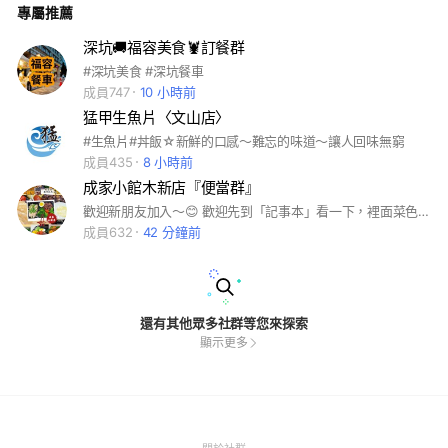
專屬推薦
立以及挑起傷害仇恨言語，違者直接剔除。 5.預訂餐點逾時未能
取餐，敬請務必告知餐車延後或是取消，切勿輕易棄單！重大棄
單者直接剔除。 以上 如有未說明的部分，未來將再增刪修改。
深坑🚚福容美食🦞訂餐群
#深坑美食 #深坑餐車
成員747
10 小時前
猛甲生魚片〈文山店〉
#生魚片#丼飯☆新鮮的口感～難忘的味道～讓人回味無窮
成員435
8 小時前
成家小館木新店『便當群』
歡迎新朋友加入～😊 歡迎先到「記事本」看一下，裡面菜色參考照片等重要資訊唷！ 🍱 便當訂購規範 🍱 為了回應大家的需求，本週開始晚餐便當試營運囉～🎉 以下是午餐與晚餐的最新訂購注意事項，請大家購買前務必先看過唷！ 🌟 【新登場✨ 晚餐便當規則】 🔔 為了避免和午餐訂單搞混，請大家午餐後再開始喊單喔！ ⏰ 開放喊單： 當日 11:30 起 🛑 截止時間： 下午 16:00 準時結單 🥡 取餐時間： 晚上 18:00 ~ 19:00 ⚠️ 【午餐便當規則】 🛑 截止時間： 當日早上 10:00 準時結單 結單後老闆就要衝進廚房做便當了，基本上沒有時間看手機喔！請大家一定要在時間內下單，結單後才傳訊息可能會被漏掉。 👉 取餐時間： 11:30 ~ 13:00（取餐時間將依當天訂單量略有調整，請留意公告並耐心等候，謝謝！） 🚨 【取餐與安全重要提醒】 🙅‍♂️ 考量餐盒食品安全，逾時恕無法提供餐點，敬請準時取餐。 ⚠️ 若多次未準時取餐，將影響後續訂購權益，敬請見諒。 ❌ 棄單者將立馬剔除群組名單！ 💡 【餐點內容與新制說明】 🌶️ 無提供加辣服務！ 我們備有辣椒醬，請取餐時自行索取。 🥗 輕盈餐： 少油低卡清爽少負擔，固定搭配十穀飯。其餘餐盒固定搭配白飯。 🍱 為了避免取餐時拿錯餐點或產生誤會，不再受理指定「不要白飯」或「不放某些配菜」等客製化需求。 🍚 因白米與食材成本持續上漲，為維持營運，即日起加飯將酌收一碗 20 元，還請大家理解與體諒 🥺 📌 也提醒大家，餐點請於當餐儘速享用，以確保最佳品質與食用安全。 － 💬 小提醒： 我們日常仍以餐廳原本的現場營運與服務為主，便當是為了回饋大家而額外提供的服務。為了維持出餐順暢與餐點品質，相關規範會稍微多一些，真的很感謝大家的體諒與溫暖配合 🙏 🙏
成員632
42 分鐘前
還有其他眾多社群等您來探索
顯示更多