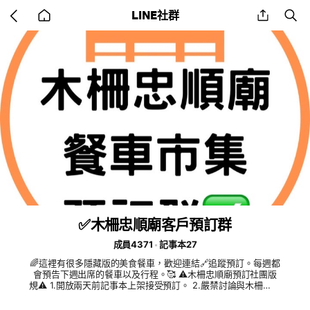
Go
share
se
LINE社群
back
to
home
✅木柵忠順廟客戶預訂群
成員4371
記事本27
🌈這裡有很多隱藏版的美食餐車，歡迎連結🔗追蹤預訂。每週都
會預告下週出席的餐車以及行程。🥰 ⚠️木柵忠順廟預訂社團版
規⚠️ 1.開放兩天前記事本上架接受預訂。 2.嚴禁討論與木柵忠順
廟餐車無關的話題，警告三次將剔除社群。 3.營業時段盡量保持
版面乾淨，尊重現場的朋友及營業中的訂餐權益。 4.嚴禁製造對