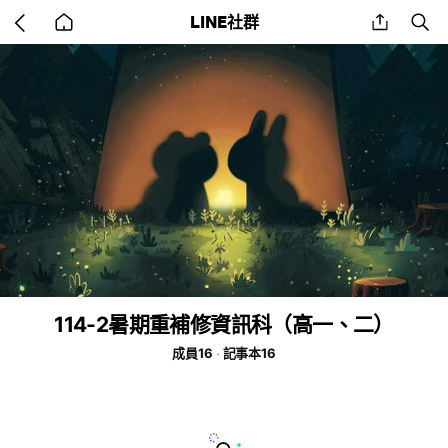
Go
share
se
LINE社群
back
to
home
114-2暑期重補修資訊科（高一、二）
成員16
記事本16