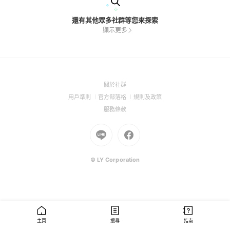
還有其他眾多社群等您來探索
顯示更多
(Open
關於社群
in
(Open
(Open
(Open
用戶準則
官方部落格
規則及政策
a
in
in
in
(Open
服務條款
new
a
a
a
in
window)
new
Go
new
Go
new
a
window)
to
window)
to
window)
new
Line
Facebook
window)
(Open
(Open
© LY Corporation
in
in
a
a
new
new
window)
window)
主頁
搜尋
指南