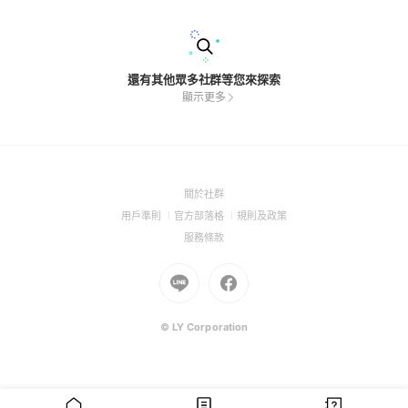
還有其他眾多社群等您來探索
顯示更多
(Open
關於社群
in
(Open
(Open
(Open
用戶準則
官方部落格
規則及政策
a
in
in
in
(Open
服務條款
new
a
a
a
in
window)
new
Go
new
Go
new
a
window)
to
window)
to
window)
new
Line
Facebook
window)
(Open
(Open
© LY Corporation
in
in
a
a
new
new
window)
window)