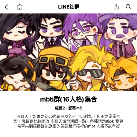
Go
share
se
LINE社群
back
to
home
mbti群(16人格)集合
成員2
記事本5
可聊天，如果要处cp也是可以的✅️ 可以吵架，但不要常常吵
架，我這邊比較開放 多聊天讓群活躍一點，各種話題都ok 我更
希望來到這個群能歡樂的氣氛我們這裡的mbti人格不能重複