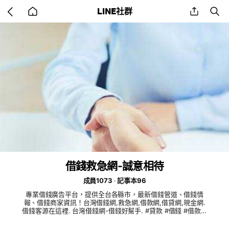
Go
share
se
LINE社群
back
to
home
借錢救急網-誠意相待
成員1073
記事本96
專業借錢廣告平台，提供全台各縣市，最新借錢管道、借錢情
報、借錢商家資訊！台灣借錢網,救急網,借款網,借貸網,現金網.
借錢客源在這裡. 台灣借錢網-借錢好幫手. #貸款 #借錢 #借款 #
借貸