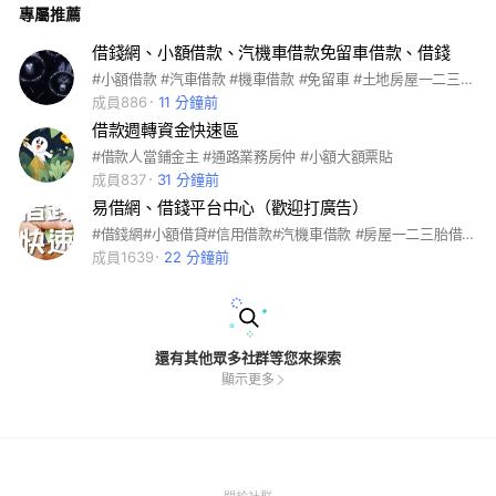
專屬推薦
借錢網、小額借款、汽機車借款免留車借款、借錢
#小額借款 #汽車借款 #機車借款 #免留車 #土地房屋一二三胎 #勞力士名錶典當 #黃金金飾借款 #代償高利 #轉當降息 #轉當增貸 #紓困貸款 #小額信用借款 #機車貸款
成員886
11 分鐘前
借款週轉資金快速區
#借款人當鋪金主 #通路業務房仲 #小額大額票貼
成員837
31 分鐘前
易借網、借錢平台中心（歡迎打廣告）
#借錢網#小額借貸#信用借款#汽機車借款 #房屋一二三胎借款#融資貸款 #黃金借款#鑽石借款#摩托車貸款
成員1639
22 分鐘前
還有其他眾多社群等您來探索
顯示更多