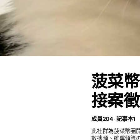
菠菜幣
接案徵
成員204
記事本1
此社群為菠菜幣圈
數據類、維運類等