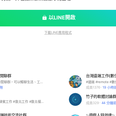
以LINE開啟
下載LINE應用程式
閒聊群
遊戲業的場外閒聊群，可以暢聊生活、工作與ACG相關的話題。 歡迎以下身分者加入 👉遊戲業從業人員 👉曾經的遊戲業從業人願 👉獨立遊戲開發者 👉想要踏入遊戲的學生 👉遊戲業求職者
#遠端 #remote #數位
剛
成員1376
19 小時
竹子的軟體討論群（
#菲律賓 #菲律賓工作 #靠北工作 #靠北餐廳 #靠北靠北
成員329
44 分鐘
端技術交流社群
✨遊戲人特效魂✨