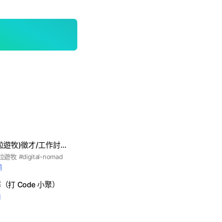
台灣遠端工作(數位遊牧)徵才/工作討論
遊牧 #digital-nomad
前
打 Code 小聚）
前