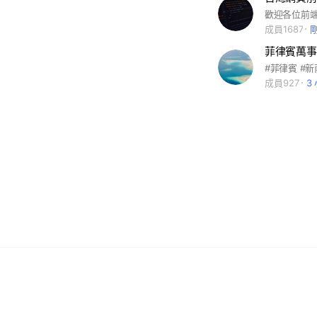
成員1687
菲律賓萬事屋
成員927
3