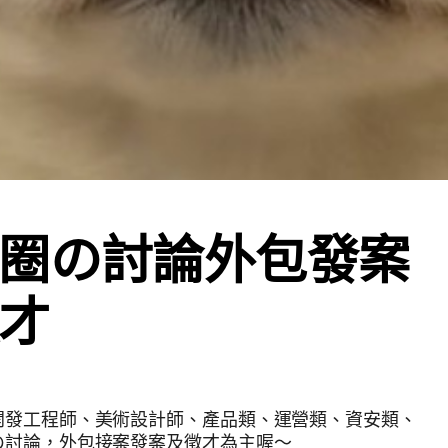
圈の討論外包發案
才
開發工程師、美術設計師、產品類、運營類、資安類、
の討論，外包接案發案及徵才為主喔～