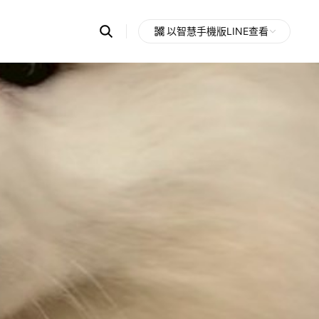
Search
以智慧手機版LINE查看
OpenChats
Open
or
search
messages
area