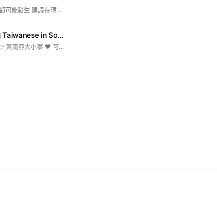
遊戲特效大小事在這都可能發生 建議在暱稱前打上職稱 ex：2D特效-小明 #遊戲特效 #Unity #Unreal #AE
東南亞：綜合討論 Taiwanese in Southeast Asia (T@SEA)
🔆 台灣人在東南亞 👉 東南亞大小事 ❤ 可八卦、可尬聊、可廣告、可招聘、可靠北、可爆料、可科普、可提問 🤞 在符合 LINE 社群官方管理政策的情況下，基本上不限制言論內容，但若影響到群組運營及極度影響觀感的狀況時，管理們會出手對付； ⚠️ 招聘廣告，單日限３則內，請發佈到 "東南亞：招聘、人力銀行" 子社群； 😎 其他廣告，請勿重複刷屏的信息，單日限３則內。 #菲律賓 #柬埔寨 #泰國 #越南 #新加坡 #印尼 #馬來西亞 #緬甸