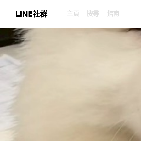
LINE社群
主頁
搜尋
指南