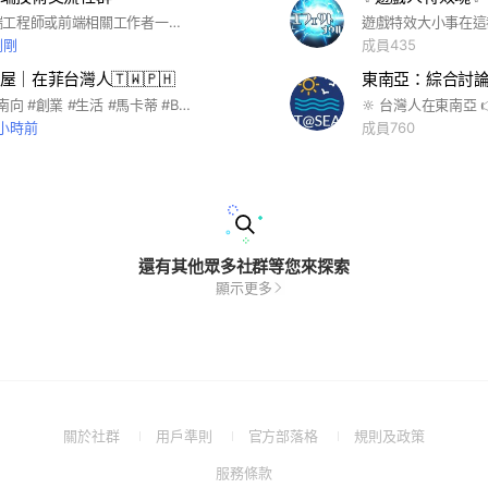
歡迎各位前端工程師或前端相關工作者一起加入聊天分享資訊。#frontend #JavaScript #css #html #React.js #Angular #Vue.js #TypeScript #node.js
剛剛
成員435
｜在菲台灣人🇹🇼🇵🇭
#菲律賓 #新南向 #創業 #生活 #馬卡蒂 #BGC #馬尼拉 #帕賽 #Makati #Pasay #Manila #Quezon #奎松 #宿霧 #Cebu #Bohol #薄荷島 #Davao #達沃 #台商
 小時前
成員760
還有其他眾多社群等您來探索
顯示更多
(Open
(Open
(Open
(Open
關於社群
用戶準則
官方部落格
規則及政策
in
in
in
in
(Open
服務條款
a
a
a
a