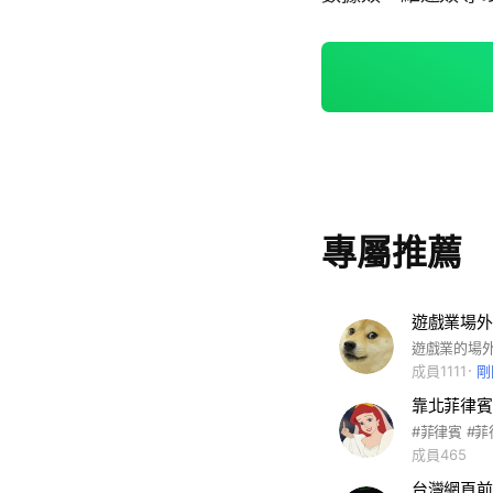
專屬推薦
遊戲業場外
成員1111
剛
靠北菲律賓
成員465
台灣網頁前