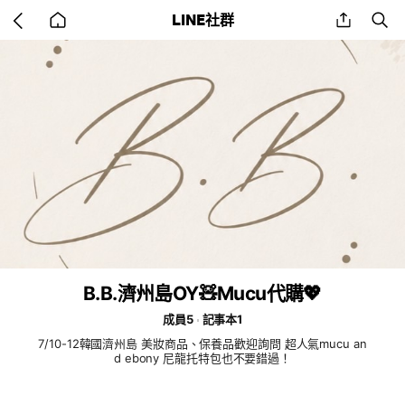
Go
share
se
LINE社群
back
to
home
B.B.濟州島OY🧸Mucu代購💖
成員5
記事本1
7/10-12韓國濟州島 美妝商品、保養品歡迎詢問 超人氣mucu an
d ebony 尼龍托特包也不要錯過！