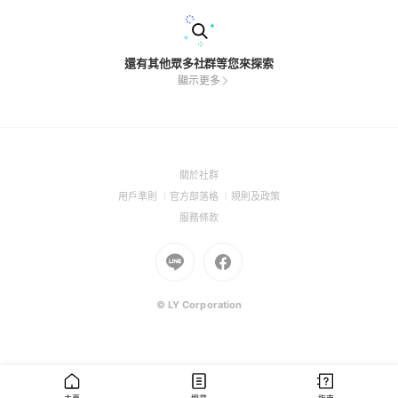
還有其他眾多社群等您來探索
顯示更多
(Open
關於社群
in
(Open
(Open
(Open
用戶準則
官方部落格
規則及政策
a
in
in
in
(Open
服務條款
new
a
a
a
in
window)
new
Go
new
Go
new
a
window)
to
window)
to
window)
new
Line
Facebook
window)
(Open
(Open
© LY Corporation
in
in
a
a
new
new
window)
window)