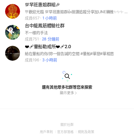
💯早班惠姐群組🎉
🎊歡迎光臨 💯早班惠姐群👍按讚追蹤分享加LINE轉推✨✨✨ ☎️：0928-901-989 預約專線
成員657
1 小時前
台中龍鳳筋體驗社群
不一樣的手法
成員751
28 分鐘前
❤️‍🩹暈船勒戒所❤️‍🩹2.0
給在暈船的你/妳一個告誡的空間 #暈船#單戀#單相思
成員196
3 小時前
還有其他眾多社群等您來探索
顯示更多
(Open
關於社群
in
(Open
(Open
(Open
用戶準則
官方部落格
規則及政策