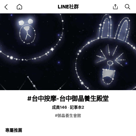
Go
share
se
LINE社群
back
to
home
#台中按摩-台中御晶養生殿堂
成員146
記事本2
#御晶養生會館
專屬推薦