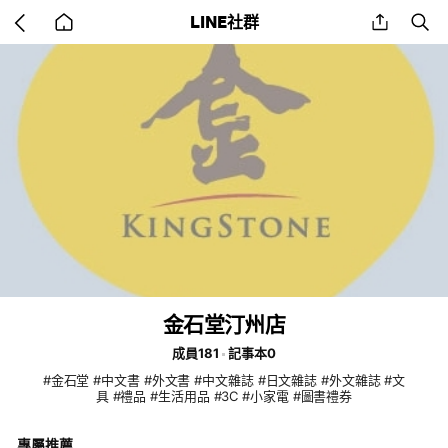
Go
share
se
LINE社群
back
to
home
金石堂汀州店
成員181
記事本0
#金石堂 #中文書 #外文書 #中文雜誌 #日文雜誌 #外文雜誌 #文
具 #禮品 #生活用品 #3C #小家電 #圖書禮券
專屬推薦