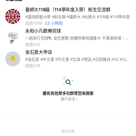
臺師大118級（114學年度入學）新生交流群
#臺灣師範大學 #新生群 #臺師大 #台師大 #118級 #114學年度
成員1589
23 小時前
永和小凡歡樂羽球
一起來打羽球🏸 安全運動 收穫快樂與健康☀ 不專業排場，打好打滿！ ✅每周四1930-2130 記事本手刀報名+1 新手友善環境💯，老手快樂暢打， 讓羽球朋友享受打球的趣味所在 📢另有優質教練配合教學，個人/團體教學應有盡有，讓你的球技更精進，歡迎洽詢 #羽球#零打#羽球教練#永和 #新北#台北#羽毛球
成員518
金石堂大甲店
#金石堂 #中文書 #外文書 #文具 #禮品 #日用雜貨 #3C #小家電 #圖書禮券 #金石堂線上商品訂購服務
成員236
還有其他眾多社群等您來探索
顯示更多
(Open
關於社群