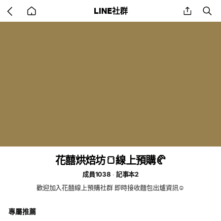
Go
share
se
LINE社群
back
to
home
花囍烘焙坊🍞線上預購🥐
成員1038
記事本2
歡迎加入花囍線上預購社群 即時接收麵包出爐資訊☺️
專屬推薦