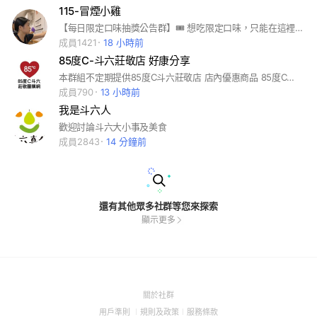
115-冒煙小雞
【每日限定口味抽獎公告群】🎟️ 想吃限定口味，只能在這裡知道！ 每日更新，售完不補。 這裡是唯一通道，群主親自發布。 想搶先吃？跟緊這裡就對了！
成員1421
18 小時前
85度C-斗六莊敬店 好康分享
本群組不定期提供85度C斗六莊敬店 店內優惠商品 85度C斗六莊敬店 雲林縣斗六市莊敬路27號 聯絡電話 05-5353785
成員790
13 小時前
我是斗六人
歡迎討論斗六大小事及美食
成員2843
14 分鐘前
還有其他眾多社群等您來探索
顯示更多
(Open
關於社群
in
(Open
(Open
(Open
用戶準則
規則及政策
服務條款